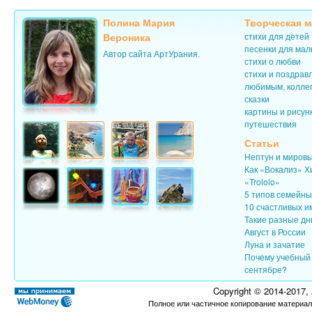
Полина Мария
Творческая м
Вероника
стихи для детей
песенки для ма
Автор сайта АртУрания.
стихи о любви
стихи и поздрав
любимым, колле
сказки
картины и рисун
путешествия
Статьи
Нептун и миров
Как «Вокализ» Х
«Trololo»
5 типов семейн
10 счастливых и
Такие разные дн
Август в России
Луна и зачатие
Почему учебный 
сентябре?
Copyright © 2014-2017,
Полное или частичное копирование материал