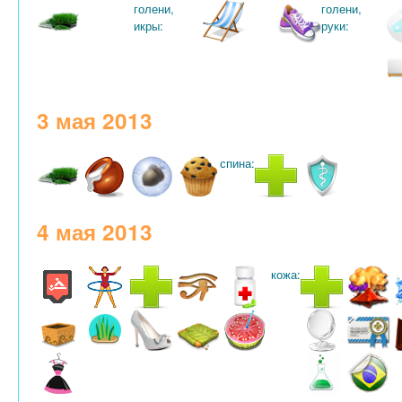
голени,
голени,
икры:
руки:
3 мая 2013
спина:
4 мая 2013
кожа: