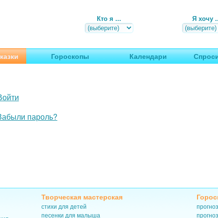
Кто я ...
Я хочу ..
, путешествия
казки
Гороскопы
Календари
Спроси
Войти
Забыли пароль?
Творческая мастерская
Горос
стихи для детей
прогноз
песенки для малыша
прогноз