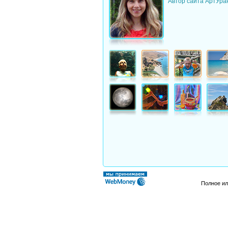
Автор сайта АртУра
Полное ил