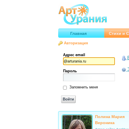
Арт
Урания
Умные гороскопы, творчество
Главная
Стихи и С
Авторизация
Адрес email
Пароль
Запомнить меня
Полина Мария
Вероника