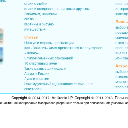
ния.
стихи о любви
прогноз
стихи и поздравления на заказ друзьям,
интерак
любимым, коллегам
календ
сказки
Личны
картины и рисунки
выбор в
путешествия
поездк
Статьи
совмес
Нептун и мировые революции
ответ н
Как «Вокализ» Хиля превратился в популярное
прогно
«Trololo»
анализ
5 типов семейных отношений
мои сч
10 счастливых имен
Aстро
Такие разные дни недели
выбор 
Август в России
психол
Луна и зачатие
мои та
Почему учебный год начинается именно в
прогноз
сентябре?
Copyright © 2014-2017, ArtUrania LP. Copyright © 2011-2013, Пол
и частичное копирование материалов разрешено только при обязательном указании а