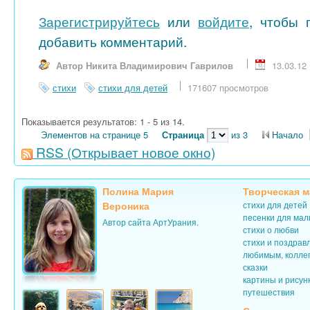
Зарегистрируйтесь
или
войдите
, чтобы 
добавить комментарий.
Автор Никита Владимирович Гаврилов
13.03.12
стихи
стихи для детей
171607 просмотров
Показывается результатов: 1 - 5 из 14.
Элементов на странице 5
Страница
из 3
Начало
RSS
(Открывает новое окно)
Полина Мария
Творческая м
Вероника
стихи для детей
песенки для ма
Автор сайта АртУрания.
стихи о любви
стихи и поздрав
любимым, колле
сказки
картины и рисун
путешествия