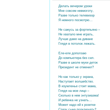
Делать вечером уроки
Мне совсем невмоготу,
Разве только телевизор
Я немного посмотрю…
Не сажусь за фортепьяно –
Не хватало мне играть,
Лучше даже на диване
Глядя в потолок лежать.
Еле-еле доползаю
До компьютера без сил.
Разве в школе муки деток
Президент не отменил?
Но как только у экрана,
Наступает волшебство.
В изумленье стоит мама,
Глядя на мое лицо –
Сколько в нем энтузиазма!
И ребенка не узнать…
Может надо ей к розетке
Сразу сына подключать?