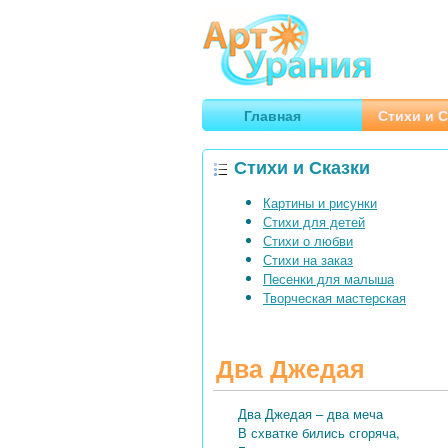
Арт
Урания
Умные гороскопы, творчество
Главная
Стихи и С
Стихи и Сказки
Картины и рисунки
Стихи для детей
Стихи о любви
Стихи на заказ
Песенки для малыша
Творческая мастерская
Два Джедая
Два Джедая – два меча
В схватке бились сгоряча,