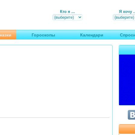
Кто я ...
Я хочу ..
, путешествия
казки
Гороскопы
Календари
Спроси