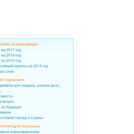
копы
и
календари
 на 2017 год
 на 2016 год
 на 2015 год
тивный прогноз на 2014 год
арь снов
й гороскоп
ремени для свадьбы, начала дела,
и
тимость
а вопрос
з на будущее
 имени
астливые города и страны
логия для малыша
имени новорожденному