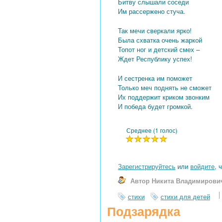
Битву слышали соседи
Им рассержено стуча.
Так мечи сверкали ярко!
Была схватка очень жаркой
Топот ног и детский смех –
Ждет Республику успех!
И сестренка им поможет
Только меч поднять не сможет
Их поддержит криком звонким
И победа будет громкой.
Среднее (1 голос)
Зарегистрируйтесь
или
войдите
, 
Автор Никита Владимирови
стихи
стихи для детей
Подзарядка