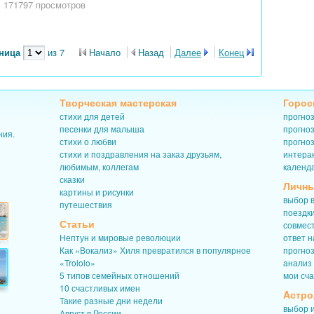
171797 просмотров
.
аница
из 7
Начало
Назад
Далее
Конец
Творческая мастерская
Горос
стихи для детей
прогноз
песенки для малыша
прогноз
ния.
стихи о любви
прогноз
стихи и поздравления на заказ друзьям,
интерак
любимым, коллегам
календ
сказки
Личны
картины и рисунки
выбор в
путешествия
поездк
Статьи
совмес
Нептун и мировые революции
ответ н
Как «Вокализ» Хиля превратился в популярное
прогно
«Trololo»
анализ
5 типов семейных отношений
мои сч
10 счастливых имен
Aстро
Такие разные дни недели
выбор 
Август в России