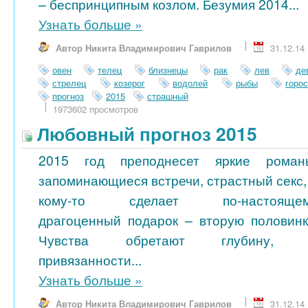
– беспринципным козлом. Безумия 2014...
Узнать больше
»
Автор Никита Владимирович Гаврилов
31.12.14
овен
телец
близнецы
рак
лев
де
стрелец
козерог
водолей
рыбы
горо
прогноз
2015
страшный
1973602 просмотров
Любовный прогноз 2015
2015 год преподнесет яркие роман
запоминающиеся встречи, страстный секс,
кому-то сделает по-настояще
драгоценный подарок – вторую половинк
Чувства обретают глубину, 
привязанности...
Узнать больше
»
Автор Никита Владимирович Гаврилов
31.12.14