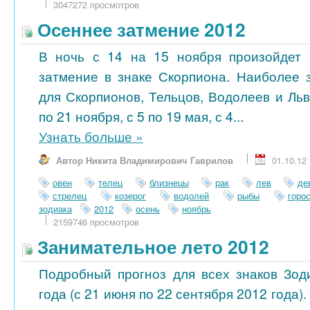
3047272 просмотров
Осеннее затмение 2012
В ночь с 14 на 15 ноября произойдет 
затмение в знаке Скорпиона. Наиболее 
для Скорпионов, Тельцов, Водолеев и Ль
по 21 ноября, с 5 по 19 мая, с 4...
Узнать больше
»
Автор Никита Владимирович Гаврилов
01.10.12
овен
телец
близнецы
рак
лев
де
стрелец
козерог
водолей
рыбы
горо
зодиака
2012
осень
ноябрь
2159746 просмотров
Занимательное лето 2012
Подробный прогноз для всех знаков Зод
года (с 21 июня по 22 сентября 2012 года)