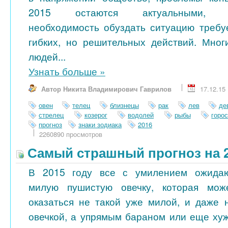
2015 остаются актуальными, 
необходимость обуздать ситуацию требу
гибких, но решительных действий. Мног
людей...
Узнать больше
»
Автор Никита Владимирович Гаврилов
17.12.15
овен
телец
близнецы
рак
лев
де
стрелец
козерог
водолей
рыбы
горо
прогноз
знаки зодиака
2016
2260890 просмотров
Самый страшный прогноз на 2
В 2015 году все с умилением ожида
милую пушистую овечку, которая мож
оказаться не такой уже милой, и даже 
овечкой, а упрямым бараном или еще ху