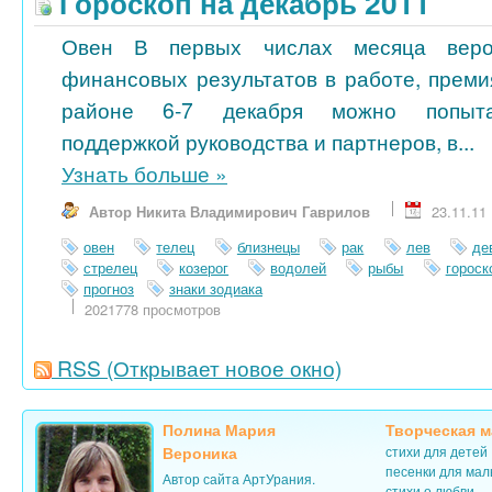
Гороскоп на декабрь 2011
Овен В первых числах месяца веро
финансовых результатов в работе, преми
районе 6-7 декабря можно попытат
поддержкой руководства и партнеров, в...
Узнать больше
»
Автор Никита Владимирович Гаврилов
23.11.11
овен
телец
близнецы
рак
лев
де
стрелец
козерог
водолей
рыбы
гороск
прогноз
знаки зодиака
2021778 просмотров
RSS
(Открывает новое окно)
Полина Мария
Творческая м
Вероника
стихи для детей
песенки для ма
Автор сайта АртУрания.
стихи о любви