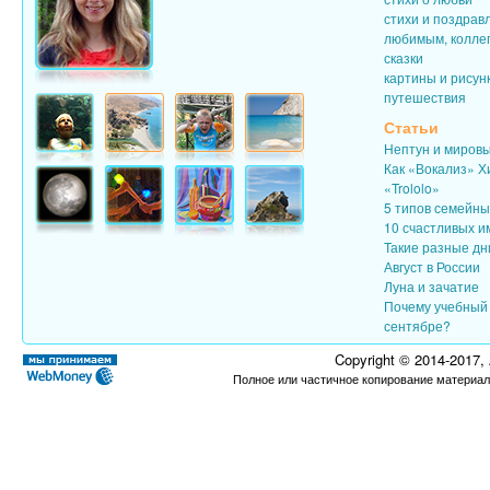
стихи и поздрав
любимым, колле
сказки
картины и рисун
путешествия
Статьи
Нептун и миров
Как «Вокализ» Х
«Trololo»
5 типов семейн
10 счастливых и
Такие разные дн
Август в России
Луна и зачатие
Почему учебный 
сентябре?
Copyright © 2014-2017,
Полное или частичное копирование материал