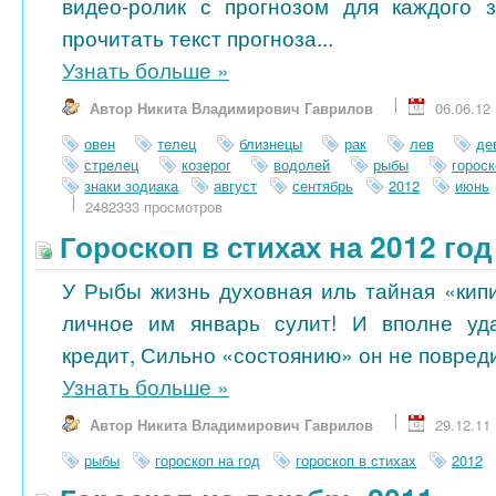
видео-ролик с прогнозом для каждого 
прочитать текст прогноза...
Узнать больше
»
Автор Никита Владимирович Гаврилов
06.06.12
овен
телец
близнецы
рак
лев
де
стрелец
козерог
водолей
рыбы
гороск
знаки зодиака
август
сентябрь
2012
июнь
2482333 просмотров
Гороскоп в стихах на 2012 го
У Рыбы жизнь духовная иль тайная «кипи
личное им январь сулит! И вполне уд
кредит, Сильно «состоянию» он не повредит
Узнать больше
»
Автор Никита Владимирович Гаврилов
29.12.11
рыбы
гороскоп на год
гороскоп в стихах
2012