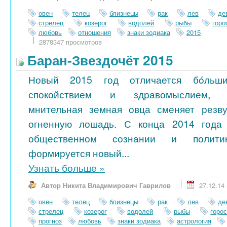
овен
телец
близнецы
рак
лев
де
стрелец
козерог
водолей
рыбы
гор
любовь
отношения
знаки зодиака
2015
2878347 просмотров
Баран-Звездочёт 2015
Новый 2015 год отличается бóльш
спокойствием и здравомыслием,
мнительная земная овца сменяет резв
огненную лошадь. С конца 2014 года
общественном сознании и полити
формируется новый...
Узнать больше
»
Автор Никита Владимирович Гаврилов
27.12.14
овен
телец
близнецы
рак
лев
де
стрелец
козерог
водолей
рыбы
горо
прогноз
любовь
знаки зодиака
астрология