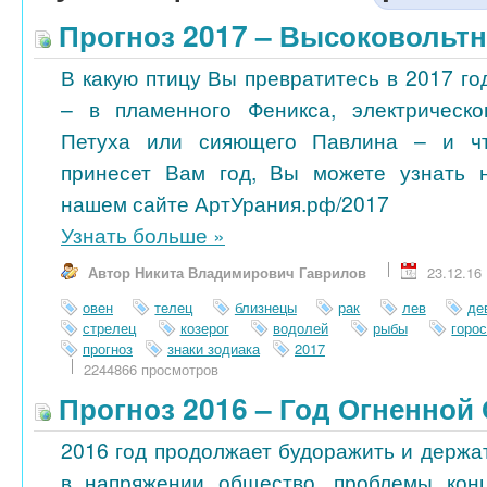
Прогноз 2017 – Высоковольт
В какую птицу Вы превратитесь в 2017 го
– в пламенного Феникса, электрическо
Петуха или сияющего Павлина – и ч
принесет Вам год, Вы можете узнать 
нашем сайте АртУрания.рф/2017
Узнать больше
»
Автор Никита Владимирович Гаврилов
23.12.16
овен
телец
близнецы
рак
лев
де
стрелец
козерог
водолей
рыбы
горо
прогноз
знаки зодиака
2017
2244866 просмотров
Прогноз 2016 – Год Огненной
2016 год продолжает будоражить и держа
в напряжении общество, проблемы кон