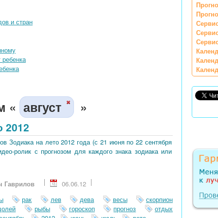
Прогно
Прогно
ов и стран
Сервис
Серви
Сервис
нному
Календ
 ребенка
Календ
ебенка
Календ
м «
август
»
 2012
ов Зодиака на лето 2012 года (с 21 июня по 22 сентября
идео-ролик с прогнозом для каждого знака зодиака или
ч Гаврилов
06.06.12
ы
рак
лев
дева
весы
скорпион
долей
рыбы
гороскоп
прогноз
отдых
сентябрь
2012
июнь
июль
лето