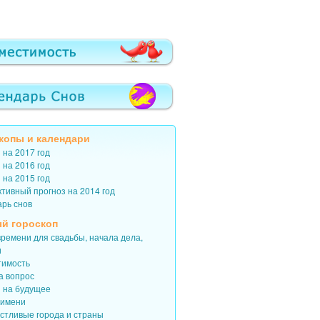
копы
и
календари
 на 2017 год
 на 2016 год
 на 2015 год
тивный прогноз на 2014 год
арь снов
й гороскоп
ремени для свадьбы, начала дела,
и
тимость
а вопрос
з на будущее
 имени
астливые города и страны