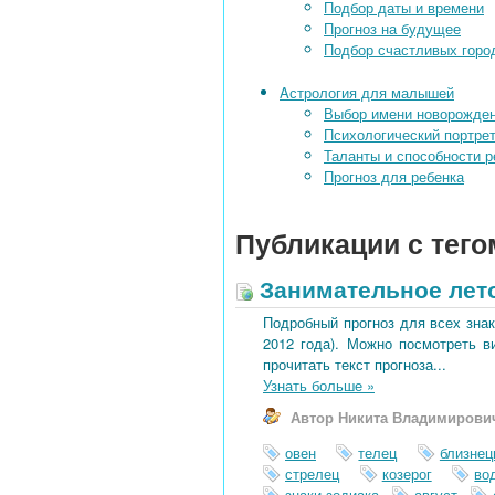
Подбор даты и времени
Прогноз на будущее
Подбор счастливых город
Aстрология для малышей
Выбор имени новорожде
Психологический портрет
Таланты и способности р
Прогноз для ребенка
Публикации с тего
Занимательное лето
Подробный прогноз для всех знак
2012 года). Можно посмотреть в
прочитать текст прогноза...
Узнать больше
»
Автор Никита Владимирови
овен
телец
близнец
стрелец
козерог
во
знаки зодиака
август