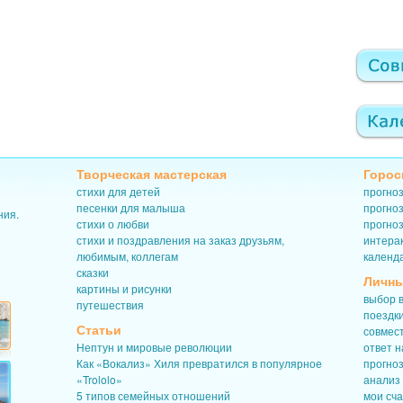
Творческая мастерская
Горос
стихи для детей
прогноз
песенки для малыша
прогноз
ния.
стихи о любви
прогноз
стихи и поздравления на заказ друзьям,
интерак
любимым, коллегам
календ
сказки
Личны
картины и рисунки
выбор в
путешествия
поездк
Статьи
совмес
Нептун и мировые революции
ответ н
Как «Вокализ» Хиля превратился в популярное
прогно
«Trololo»
анализ
5 типов семейных отношений
мои сч