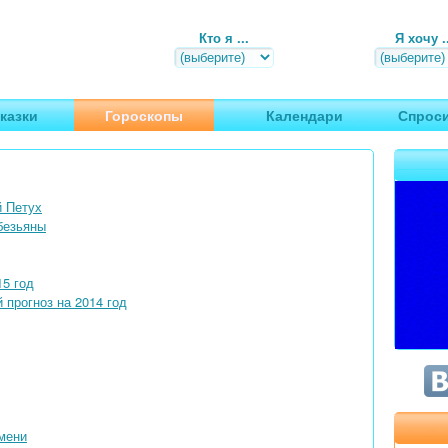
Кто я ...
Я хочу ..
, путешествия
казки
Гороскопы
Календари
Спроси
й Петух
безьяны
15 год
 прогноз на 2014 год
имени