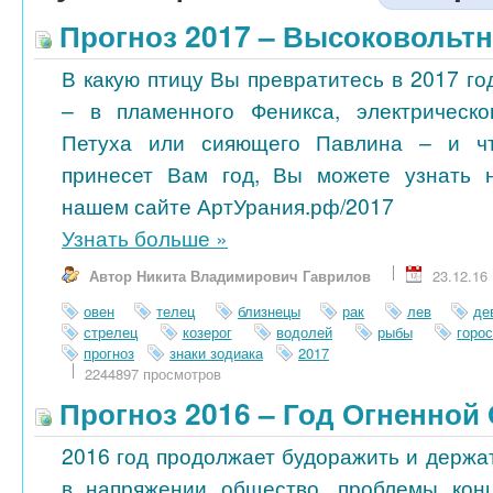
Прогноз 2017 – Высоковольт
В какую птицу Вы превратитесь в 2017 го
– в пламенного Феникса, электрическо
Петуха или сияющего Павлина – и ч
принесет Вам год, Вы можете узнать 
нашем сайте АртУрания.рф/2017
Узнать больше
»
Автор Никита Владимирович Гаврилов
23.12.16
овен
телец
близнецы
рак
лев
де
стрелец
козерог
водолей
рыбы
горо
прогноз
знаки зодиака
2017
2244897 просмотров
Прогноз 2016 – Год Огненной
2016 год продолжает будоражить и держа
в напряжении общество, проблемы кон