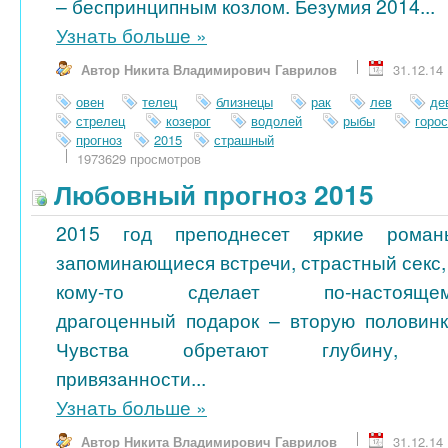
– беспринципным козлом. Безумия 2014...
Узнать больше
»
Автор Никита Владимирович Гаврилов
31.12.14
овен
телец
близнецы
рак
лев
де
стрелец
козерог
водолей
рыбы
горо
прогноз
2015
страшный
1973629 просмотров
Любовный прогноз 2015
2015 год преподнесет яркие роман
запоминающиеся встречи, страстный секс,
кому-то сделает по-настояще
драгоценный подарок – вторую половинк
Чувства обретают глубину, 
привязанности...
Узнать больше
»
Автор Никита Владимирович Гаврилов
31.12.14