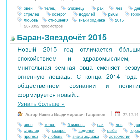
овен
телец
близнецы
рак
лев
де
стрелец
козерог
водолей
рыбы
гор
любовь
отношения
знаки зодиака
2015
2878392 просмотров
Баран-Звездочёт 2015
Новый 2015 год отличается бóльш
спокойствием и здравомыслием,
мнительная земная овца сменяет резв
огненную лошадь. С конца 2014 года
общественном сознании и полити
формируется новый...
Узнать больше
»
Автор Никита Владимирович Гаврилов
27.12.14
овен
телец
близнецы
рак
лев
де
стрелец
козерог
водолей
рыбы
горо
прогноз
любовь
знаки зодиака
астрология