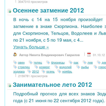
3047310 просмотров
Осеннее затмение 2012
В ночь с 14 на 15 ноября произойдет 
затмение в знаке Скорпиона. Наиболее 
для Скорпионов, Тельцов, Водолеев и Ль
по 21 ноября, с 5 по 19 мая, с 4...
Узнать больше
»
Автор Никита Владимирович Гаврилов
01.10.12
овен
телец
близнецы
рак
лев
де
стрелец
козерог
водолей
рыбы
горо
зодиака
2012
осень
ноябрь
2159781 просмотров
Занимательное лето 2012
Подробный прогноз для всех знаков Зод
года (с 21 июня по 22 сентября 2012 года)