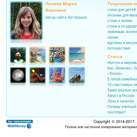
Полина Мария
Творческая м
Вероника
стихи для детей
песенки для ма
Автор сайта АртУрания.
стихи о любви
стихи и поздрав
любимым, колле
сказки
картины и рисун
путешествия
Статьи
Нептун и миров
Как «Вокализ» Х
«Trololo»
5 типов семейн
10 счастливых и
Такие разные дн
Август в России
Луна и зачатие
Почему учебный 
сентябре?
Copyright © 2014-2017,
Полное или частичное копирование материал