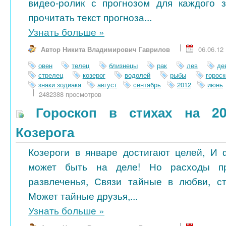
видео-ролик с прогнозом для каждого 
прочитать текст прогноза...
Узнать больше
»
Автор Никита Владимирович Гаврилов
06.06.12
овен
телец
близнецы
рак
лев
де
стрелец
козерог
водолей
рыбы
гороск
знаки зодиака
август
сентябрь
2012
июнь
2482388 просмотров
Гороскоп в стихах на 20
Козерога
Козероги в январе достигают целей, И
может быть на деле! Но расходы п
развлеченья, Связи тайные в любви, ст
Может тайные друзья,...
Узнать больше
»