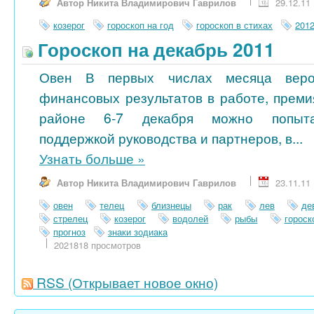
Автор Никита Владимирович Гаврилов
29.12.11
козерог
гороскоп на год
гороскоп в стихах
201
Гороскоп на декабрь 2011
Овен В первых числах месяца веро
финансовых результатов в работе, преми
районе 6-7 декабря можно попытат
поддержкой руководства и партнеров, в...
Узнать больше
»
Автор Никита Владимирович Гаврилов
23.11.11
овен
телец
близнецы
рак
лев
де
стрелец
козерог
водолей
рыбы
гороск
прогноз
знаки зодиака
2021818 просмотров
RSS
(Открывает новое окно)