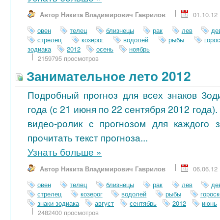
Автор Никита Владимирович Гаврилов
01.10.12
овен
телец
близнецы
рак
лев
де
стрелец
козерог
водолей
рыбы
горо
зодиака
2012
осень
ноябрь
2159795 просмотров
Занимательное лето 2012
Подробный прогноз для всех знаков Зод
года (с 21 июня по 22 сентября 2012 года)
видео-ролик с прогнозом для каждого 
прочитать текст прогноза...
Узнать больше
»
Автор Никита Владимирович Гаврилов
06.06.12
овен
телец
близнецы
рак
лев
де
стрелец
козерог
водолей
рыбы
гороск
знаки зодиака
август
сентябрь
2012
июнь
2482400 просмотров