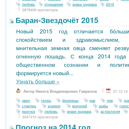
любовь
отношения
знаки зодиака
2015
2878409 просмотров
Баран-Звездочёт 2015
Новый 2015 год отличается бóльш
спокойствием и здравомыслием,
мнительная земная овца сменяет резв
огненную лошадь. С конца 2014 года
общественном сознании и полити
формируется новый...
Узнать больше
»
Автор Никита Владимирович Гаврилов
27.12.14
овен
телец
близнецы
рак
лев
де
стрелец
козерог
водолей
рыбы
горо
прогноз
любовь
знаки зодиака
астрология
3047315 просмотров
Прогноз на 2014 год