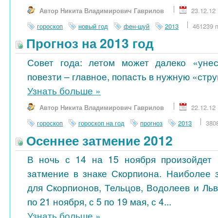
Автор Никита Владимирович Гаврилов
23.12.12
гороскоп
новый год
фен-шуй
2013
461239 
Прогноз на 2013 год
Совет года: летом может далеко «унес
повезти – главное, попасть в нужную «стру
Узнать больше
»
Автор Никита Владимирович Гаврилов
22.12.12
гороскоп
гороскоп на год
прогноз
2013
380
Осеннее затмение 2012
В ночь с 14 на 15 ноября произойдет 
затмение в знаке Скорпиона. Наиболее 
для Скорпионов, Тельцов, Водолеев и Ль
по 21 ноября, с 5 по 19 мая, с 4...
Узнать больше
»