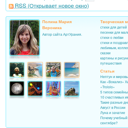
RSS
(Открывает новое окно)
Полина Мария
Творческая м
Вероника
стихи для детей
песенки для ма
Автор сайта АртУрания.
стихи о любви
стихи и поздрав
любимым, колле
сказки
картины и рисун
путешествия
Статьи
Нептун и миров
Как «Вокализ» Х
«Trololo»
5 типов семейн
10 счастливых и
Такие разные дн
Август в России
Луна и зачатие
Почему учебный 
сентябре?