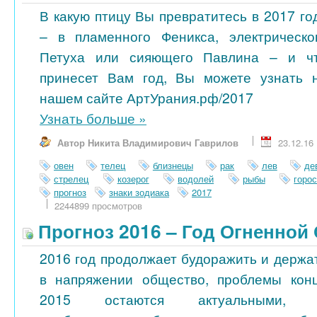
В какую птицу Вы превратитесь в 2017 го
– в пламенного Феникса, электрическо
Петуха или сияющего Павлина – и ч
принесет Вам год, Вы можете узнать 
нашем сайте АртУрания.рф/2017
Узнать больше
»
Автор Никита Владимирович Гаврилов
23.12.16
овен
телец
близнецы
рак
лев
де
стрелец
козерог
водолей
рыбы
горо
прогноз
знаки зодиака
2017
2244899 просмотров
Прогноз 2016 – Год Огненной
2016 год продолжает будоражить и держа
в напряжении общество, проблемы кон
2015 остаются актуальными, 