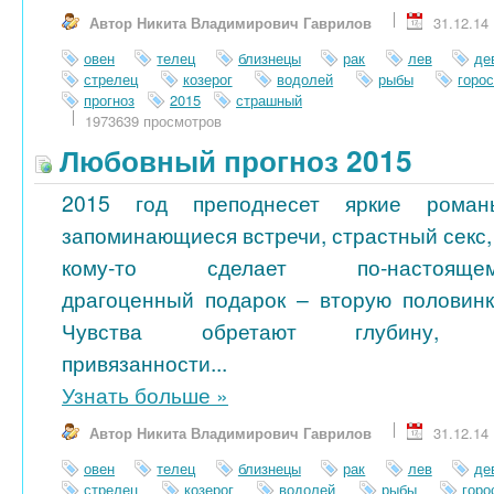
Автор Никита Владимирович Гаврилов
31.12.14
овен
телец
близнецы
рак
лев
де
стрелец
козерог
водолей
рыбы
горо
прогноз
2015
страшный
1973639 просмотров
Любовный прогноз 2015
2015 год преподнесет яркие роман
запоминающиеся встречи, страстный секс,
кому-то сделает по-настояще
драгоценный подарок – вторую половинк
Чувства обретают глубину, 
привязанности...
Узнать больше
»
Автор Никита Владимирович Гаврилов
31.12.14
овен
телец
близнецы
рак
лев
де
стрелец
козерог
водолей
рыбы
гор