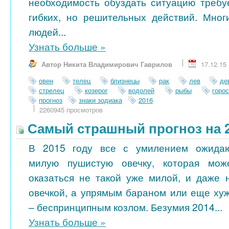
необходимость обуздать ситуацию требу
гибких, но решительных действий. Мног
людей...
Узнать больше
»
Автор Никита Владимирович Гаврилов
17.12.15
овен
телец
близнецы
рак
лев
де
стрелец
козерог
водолей
рыбы
горо
прогноз
знаки зодиака
2016
2260945 просмотров
Самый страшный прогноз на 2
В 2015 году все с умилением ожида
милую пушистую овечку, которая мож
оказаться не такой уже милой, и даже 
овечкой, а упрямым бараном или еще ху
– беспринципным козлом. Безумия 2014...
Узнать больше
»