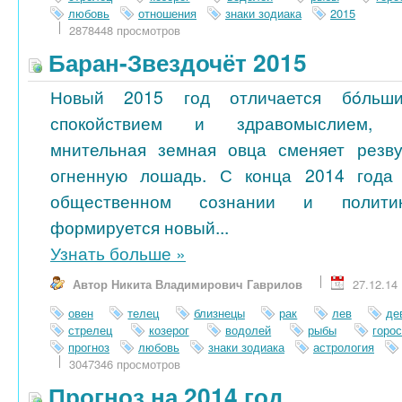
любовь
отношения
знаки зодиака
2015
2878448 просмотров
Баран-Звездочёт 2015
Новый 2015 год отличается бóльш
спокойствием и здравомыслием,
мнительная земная овца сменяет резв
огненную лошадь. С конца 2014 года
общественном сознании и полити
формируется новый...
Узнать больше
»
Автор Никита Владимирович Гаврилов
27.12.14
овен
телец
близнецы
рак
лев
де
стрелец
козерог
водолей
рыбы
горо
прогноз
любовь
знаки зодиака
астрология
3047346 просмотров
Прогноз на 2014 год