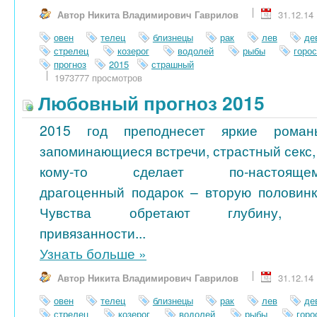
Автор Никита Владимирович Гаврилов
31.12.14
овен
телец
близнецы
рак
лев
де
стрелец
козерог
водолей
рыбы
горо
прогноз
2015
страшный
1973777 просмотров
Любовный прогноз 2015
2015 год преподнесет яркие роман
запоминающиеся встречи, страстный секс,
кому-то сделает по-настояще
драгоценный подарок – вторую половинк
Чувства обретают глубину, 
привязанности...
Узнать больше
»
Автор Никита Владимирович Гаврилов
31.12.14
овен
телец
близнецы
рак
лев
де
стрелец
козерог
водолей
рыбы
гор