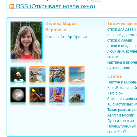
RSS
(Открывает новое окно)
Полина Мария
Творческая м
Вероника
стихи для детей
песенки для ма
Автор сайта АртУрания.
стихи о любви
стихи и поздрав
любимым, колле
сказки
картины и рисун
путешествия
Статьи
Нептун и миров
Как «Вокализ» Х
«Trololo»
5 типов семейн
10 счастливых и
Такие разные дн
Август в России
Луна и зачатие
Почему учебный 
сентябре?