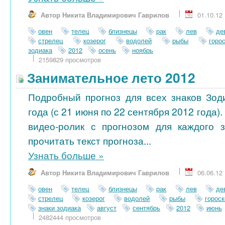
Автор Никита Владимирович Гаврилов
01.10.12
овен
телец
близнецы
рак
лев
де
стрелец
козерог
водолей
рыбы
горо
зодиака
2012
осень
ноябрь
2159829 просмотров
Занимательное лето 2012
Подробный прогноз для всех знаков Зод
года (с 21 июня по 22 сентября 2012 года)
видео-ролик с прогнозом для каждого 
прочитать текст прогноза...
Узнать больше
»
Автор Никита Владимирович Гаврилов
06.06.12
овен
телец
близнецы
рак
лев
де
стрелец
козерог
водолей
рыбы
гороск
знаки зодиака
август
сентябрь
2012
июнь
2482444 просмотров