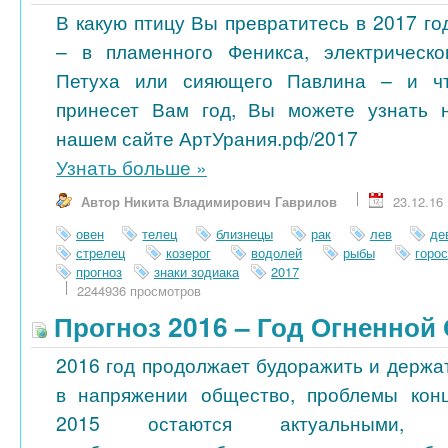
В какую птицу Вы превратитесь в 2017 го
– в пламенного Феникса, электрическо
Петуха или сияющего Павлина – и ч
принесет Вам год, Вы можете узнать 
нашем сайте АртУрания.рф/2017
Узнать больше
»
Автор Никита Владимирович Гаврилов
23.12.16
овен
телец
близнецы
рак
лев
де
стрелец
козерог
водолей
рыбы
горо
прогноз
знаки зодиака
2017
2244936 просмотров
Прогноз 2016 – Год Огненной
2016 год продолжает будоражить и держа
в напряжении общество, проблемы кон
2015 остаются актуальными, 