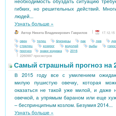
необходимость обуздать ситуацию требу
гибких, но решительных действий. Мног
людей...
Узнать больше
»
Автор Никита Владимирович Гаврилов
17.12.15
овен
телец
близнецы
рак
лев
де
стрелец
козерог
водолей
рыбы
горо
прогноз
знаки зодиака
2016
2260997 просмотров
Самый страшный прогноз на 2
В 2015 году все с умилением ожида
милую пушистую овечку, которая мож
оказаться не такой уже милой, и даже 
овечкой, а упрямым бараном или еще ху
– беспринципным козлом. Безумия 2014...
Узнать больше
»