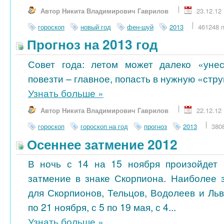
Автор Никита Владимирович Гаврилов
23.12.12
гороскоп
новый год
фен-шуй
2013
461248 
Прогноз на 2013 год
Совет года: летом может далеко «унес
повезти – главное, попасть в нужную «стру
Узнать больше
»
Автор Никита Владимирович Гаврилов
22.12.12
гороскоп
гороскоп на год
прогноз
2013
380
Осеннее затмение 2012
В ночь с 14 на 15 ноября произойдет 
затмение в знаке Скорпиона. Наиболее 
для Скорпионов, Тельцов, Водолеев и Ль
по 21 ноября, с 5 по 19 мая, с 4...
Узнать больше
»