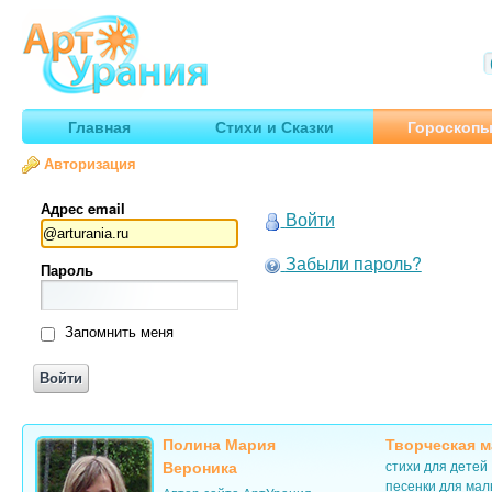
Арт
Урания
Умные гороскопы, творчество, путешествия
Главная
Стихи и Сказки
Гороскоп
Авторизация
Адрес email
Войти
Забыли пароль?
Пароль
Запомнить меня
Полина Мария
Творческая м
Вероника
стихи для детей
песенки для ма