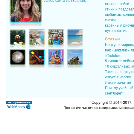
Автор сайта АртУрания.
стихи о любви
стихи и поздрав
любимым, колле
сказки
картины и рисун
путешествия
Статьи
Нептун и миров
Как «Вокализ» Х
«Trololo»
5 типов семейн
10 счастливых и
Такие разные дн
Август в России
Луна и зачатие
Почему учебный 
сентябре?
Copyright © 2014-2017,
Полное или частичное копирование материал