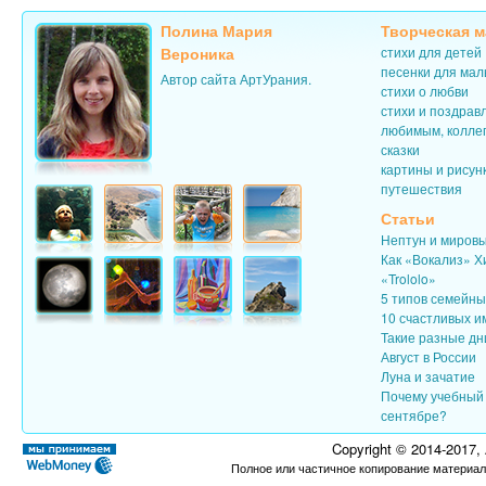
Полина Мария
Творческая м
Вероника
стихи для детей
песенки для ма
Автор сайта АртУрания.
стихи о любви
стихи и поздрав
любимым, колле
сказки
картины и рисун
путешествия
Статьи
Нептун и миров
Как «Вокализ» Х
«Trololo»
5 типов семейн
10 счастливых и
Такие разные дн
Август в России
Луна и зачатие
Почему учебный 
сентябре?
Copyright © 2014-2017,
Полное или частичное копирование материал