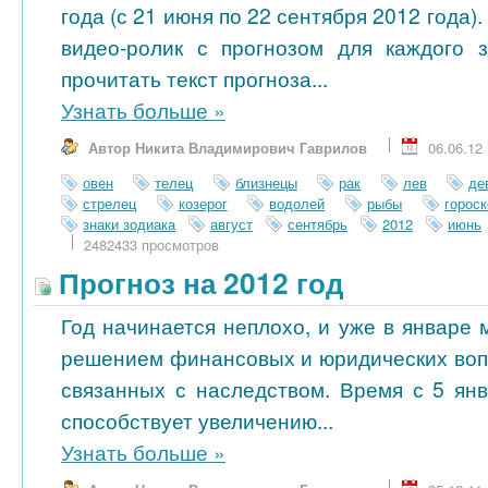
года (с 21 июня по 22 сентября 2012 года)
видео-ролик с прогнозом для каждого 
прочитать текст прогноза...
Узнать больше
»
Автор Никита Владимирович Гаврилов
06.06.12
овен
телец
близнецы
рак
лев
де
стрелец
козерог
водолей
рыбы
гороск
знаки зодиака
август
сентябрь
2012
июнь
2482433 просмотров
Прогноз на 2012 год
Год начинается неплохо, и уже в январе
решением финансовых и юридических вопр
связанных с наследством. Время с 5 ян
способствует увеличению...
Узнать больше
»