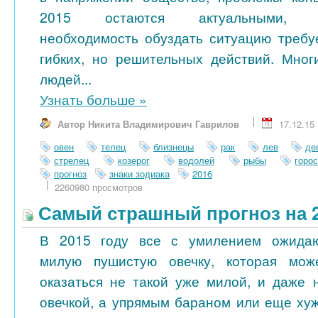
2015 остаются актуальными, 
необходимость обуздать ситуацию требу
гибких, но решительных действий. Мног
людей...
Узнать больше
»
Автор Никита Владимирович Гаврилов
17.12.15
овен
телец
близнецы
рак
лев
де
стрелец
козерог
водолей
рыбы
горо
прогноз
знаки зодиака
2016
2260980 просмотров
Самый страшный прогноз на 2
В 2015 году все с умилением ожида
милую пушистую овечку, которая мож
оказаться не такой уже милой, и даже 
овечкой, а упрямым бараном или еще ху