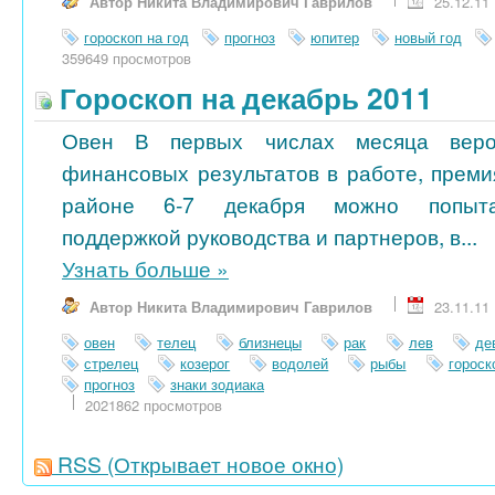
Автор Никита Владимирович Гаврилов
25.12.11
гороскоп на год
прогноз
юпитер
новый год
359649 просмотров
Гороскоп на декабрь 2011
Овен В первых числах месяца веро
финансовых результатов в работе, преми
районе 6-7 декабря можно попытат
поддержкой руководства и партнеров, в...
Узнать больше
»
Автор Никита Владимирович Гаврилов
23.11.11
овен
телец
близнецы
рак
лев
де
стрелец
козерог
водолей
рыбы
гороск
прогноз
знаки зодиака
2021862 просмотров
RSS
(Открывает новое окно)