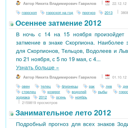
Автор Никита Владимирович Гаврилов
22.12.12
гороскоп
гороскоп на год
прогноз
2013
380
Осеннее затмение 2012
В ночь с 14 на 15 ноября произойдет 
затмение в знаке Скорпиона. Наиболее 
для Скорпионов, Тельцов, Водолеев и Ль
по 21 ноября, с 5 по 19 мая, с 4...
Узнать больше
»
Автор Никита Владимирович Гаврилов
01.10.12
овен
телец
близнецы
рак
лев
де
стрелец
козерог
водолей
рыбы
горо
зодиака
2012
осень
ноябрь
2159819 просмотров
Занимательное лето 2012
Подробный прогноз для всех знаков Зод