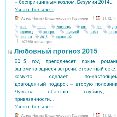
– беспринципным козлом. Безумия 2014...
Узнать больше
»
Автор Никита Владимирович Гаврилов
31.12.14
овен
телец
близнецы
рак
лев
де
стрелец
козерог
водолей
рыбы
горо
прогноз
2015
страшный
1973658 просмотров
Любовный прогноз 2015
2015 год преподнесет яркие роман
запоминающиеся встречи, страстный секс,
кому-то сделает по-настояще
драгоценный подарок – вторую половинк
Чувства обретают глубину, 
привязанности...
Узнать больше
»
Автор Никита Владимирович Гаврилов
31.12.14