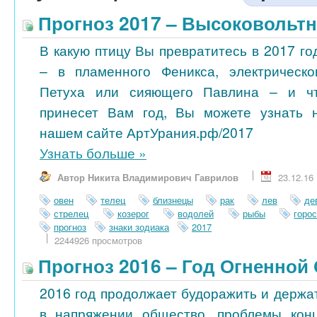
Прогноз 2017 – Высоковольт
В какую птицу Вы превратитесь в 2017 го
– в пламенного Феникса, электрическо
Петуха или сияющего Павлина – и ч
принесет Вам год, Вы можете узнать 
нашем сайте АртУрания.рф/2017
Узнать больше
»
Автор Никита Владимирович Гаврилов
23.12.16
овен
телец
близнецы
рак
лев
де
стрелец
козерог
водолей
рыбы
горо
прогноз
знаки зодиака
2017
2244926 просмотров
Прогноз 2016 – Год Огненной
2016 год продолжает будоражить и держа
в напряжении общество, проблемы кон