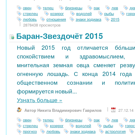
овен
телец
близнецы
рак
лев
де
стрелец
козерог
водолей
рыбы
гор
любовь
отношения
знаки зодиака
2015
2878438 просмотров
Баран-Звездочёт 2015
Новый 2015 год отличается бóльш
спокойствием и здравомыслием,
мнительная земная овца сменяет резв
огненную лошадь. С конца 2014 года
общественном сознании и полити
формируется новый...
Узнать больше
»
Автор Никита Владимирович Гаврилов
27.12.14
овен
телец
близнецы
рак
лев
де
стрелец
козерог
водолей
рыбы
горо
прогноз
любовь
знаки зодиака
астрология