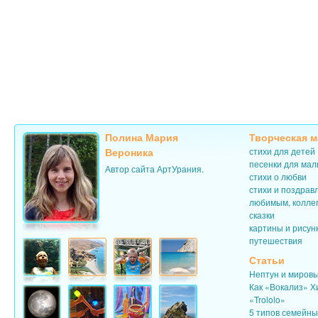
Полина Мария
Творческая м
Вероника
стихи для детей
песенки для ма
Автор сайта АртУрания.
стихи о любви
стихи и поздрав
любимым, колле
сказки
картины и рисун
путешествия
Статьи
Нептун и миров
Как «Вокализ» Х
«Trololo»
5 типов семейн