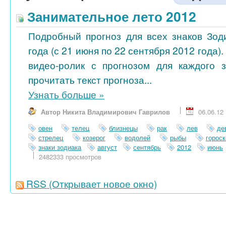
Занимательное лето 2012
Подробный прогноз для всех знаков Зод
года (с 21 июня по 22 сентября 2012 года)
видео-ролик с прогнозом для каждого 
прочитать текст прогноза...
Узнать больше
»
Автор Никита Владимирович Гаврилов
06.06.12
овен
телец
близнецы
рак
лев
де
стрелец
козерог
водолей
рыбы
гороск
знаки зодиака
август
сентябрь
2012
июнь
2482333 просмотров
RSS
(Открывает новое окно)