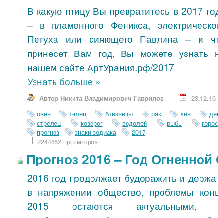
В какую птицу Вы превратитесь в 2017 го
– в пламенного Феникса, электрическо
Петуха или сияющего Павлина – и ч
принесет Вам год, Вы можете узнать 
нашем сайте АртУрания.рф/2017
Узнать больше
»
Автор Никита Владимирович Гаврилов
23.12.16
овен
телец
близнецы
рак
лев
де
стрелец
козерог
водолей
рыбы
горо
прогноз
знаки зодиака
2017
2244862 просмотров
Прогноз 2016 – Год Огненной
2016 год продолжает будоражить и держа
в напряжении общество, проблемы кон
2015 остаются актуальными, 