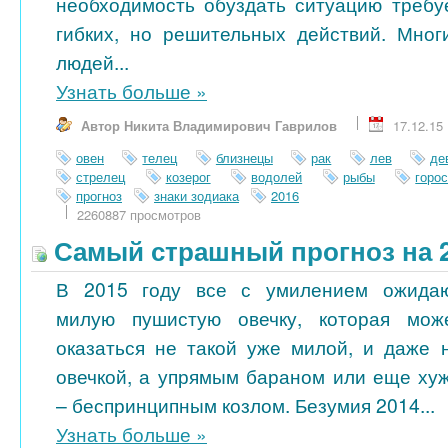
необходимость обуздать ситуацию требу
гибких, но решительных действий. Мног
людей...
Узнать больше
»
Автор Никита Владимирович Гаврилов
17.12.15
овен
телец
близнецы
рак
лев
де
стрелец
козерог
водолей
рыбы
горо
прогноз
знаки зодиака
2016
2260887 просмотров
Самый страшный прогноз на 2
В 2015 году все с умилением ожида
милую пушистую овечку, которая мож
оказаться не такой уже милой, и даже 
овечкой, а упрямым бараном или еще ху
– беспринципным козлом. Безумия 2014...
Узнать больше
»