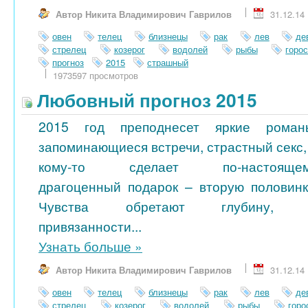
Автор Никита Владимирович Гаврилов
31.12.14
овен
телец
близнецы
рак
лев
де
стрелец
козерог
водолей
рыбы
горо
прогноз
2015
страшный
1973597 просмотров
Любовный прогноз 2015
2015 год преподнесет яркие роман
запоминающиеся встречи, страстный секс,
кому-то сделает по-настояще
драгоценный подарок – вторую половинк
Чувства обретают глубину, 
привязанности...
Узнать больше
»
Автор Никита Владимирович Гаврилов
31.12.14
овен
телец
близнецы
рак
лев
де
стрелец
козерог
водолей
рыбы
гор