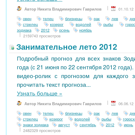
Автор Никита Владимирович Гаврилов
01.10.12
овен
телец
близнецы
рак
лев
де
стрелец
козерог
водолей
рыбы
горо
зодиака
2012
осень
ноябрь
2159743 просмотров
Занимательное лето 2012
Подробный прогноз для всех знаков Зод
года (с 21 июня по 22 сентября 2012 года)
видео-ролик с прогнозом для каждого 
прочитать текст прогноза...
Узнать больше
»
Автор Никита Владимирович Гаврилов
06.06.12
овен
телец
близнецы
рак
лев
де
стрелец
козерог
водолей
рыбы
гороск
знаки зодиака
август
сентябрь
2012
июнь
2482329 просмотров