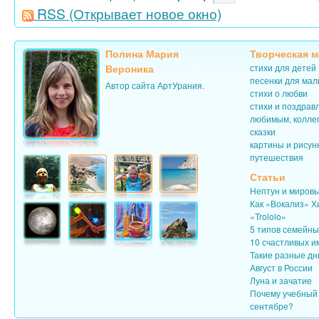
RSS
(Открывает новое окно)
Полина Мария
Творческая м
Вероника
стихи для детей
песенки для ма
Автор сайта АртУрания.
стихи о любви
стихи и поздрав
любимым, колле
сказки
картины и рисун
путешествия
Статьи
Нептун и миров
Как «Вокализ» Х
«Trololo»
5 типов семейн
10 счастливых и
Такие разные дн
Август в России
Луна и зачатие
Почему учебный 
сентябре?