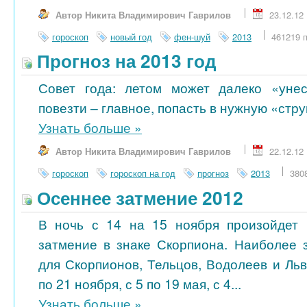
Автор Никита Владимирович Гаврилов
23.12.12
гороскоп
новый год
фен-шуй
2013
461219 
Прогноз на 2013 год
Совет года: летом может далеко «унес
повезти – главное, попасть в нужную «стру
Узнать больше
»
Автор Никита Владимирович Гаврилов
22.12.12
гороскоп
гороскоп на год
прогноз
2013
380
Осеннее затмение 2012
В ночь с 14 на 15 ноября произойдет 
затмение в знаке Скорпиона. Наиболее 
для Скорпионов, Тельцов, Водолеев и Ль
по 21 ноября, с 5 по 19 мая, с 4...
Узнать больше
»