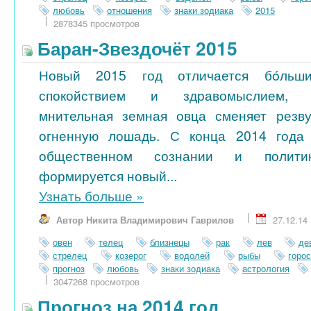
любовь
отношения
знаки зодиака
2015
2878345 просмотров
Баран-Звездочёт 2015
Новый 2015 год отличается бóльш
спокойствием и здравомыслием,
мнительная земная овца сменяет резв
огненную лошадь. С конца 2014 года
общественном сознании и полити
формируется новый...
Узнать больше
»
Автор Никита Владимирович Гаврилов
27.12.14
овен
телец
близнецы
рак
лев
де
стрелец
козерог
водолей
рыбы
горо
прогноз
любовь
знаки зодиака
астрология
3047268 просмотров
Прогноз на 2014 год