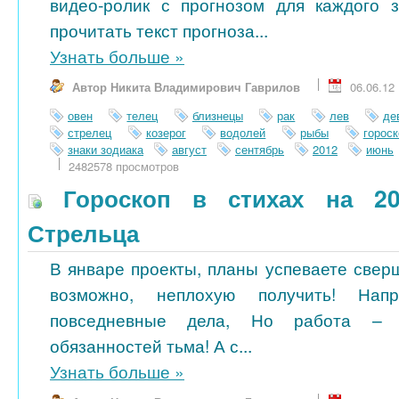
видео-ролик с прогнозом для каждого 
прочитать текст прогноза...
Узнать больше
»
Автор Никита Владимирович Гаврилов
06.06.12
овен
телец
близнецы
рак
лев
де
стрелец
козерог
водолей
рыбы
гороск
знаки зодиака
август
сентябрь
2012
июнь
2482578 просмотров
Гороскоп в стихах на 20
Стрельца
В январе проекты, планы успеваете свер
возможно, неплохую получить! Нап
повседневные дела, Но работа – 
обязанностей тьма! А с...
Узнать больше
»