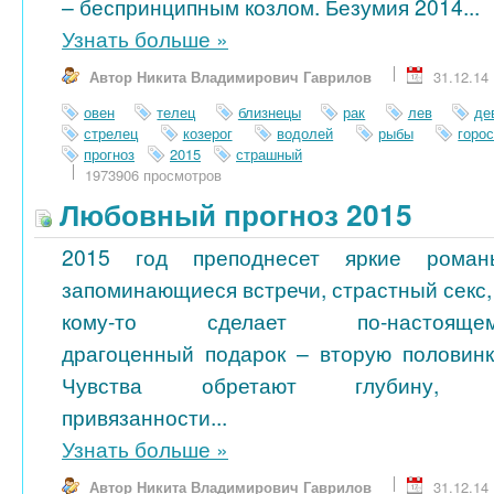
– беспринципным козлом. Безумия 2014...
Узнать больше
»
Автор Никита Владимирович Гаврилов
31.12.14
овен
телец
близнецы
рак
лев
де
стрелец
козерог
водолей
рыбы
горо
прогноз
2015
страшный
1973906 просмотров
Любовный прогноз 2015
2015 год преподнесет яркие роман
запоминающиеся встречи, страстный секс,
кому-то сделает по-настояще
драгоценный подарок – вторую половинк
Чувства обретают глубину, 
привязанности...
Узнать больше
»
Автор Никита Владимирович Гаврилов
31.12.14