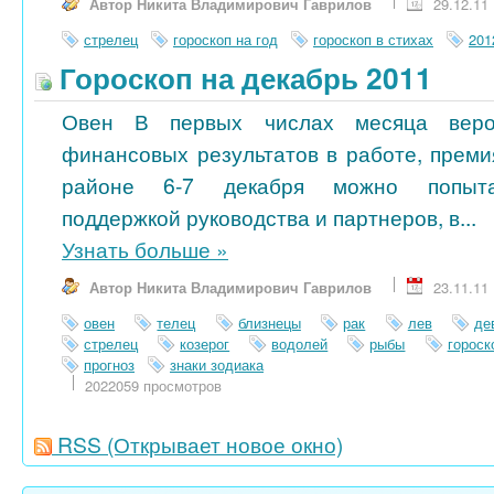
Автор Никита Владимирович Гаврилов
29.12.11
стрелец
гороскоп на год
гороскоп в стихах
201
Гороскоп на декабрь 2011
Овен В первых числах месяца веро
финансовых результатов в работе, преми
районе 6-7 декабря можно попытат
поддержкой руководства и партнеров, в...
Узнать больше
»
Автор Никита Владимирович Гаврилов
23.11.11
овен
телец
близнецы
рак
лев
де
стрелец
козерог
водолей
рыбы
гороск
прогноз
знаки зодиака
2022059 просмотров
RSS
(Открывает новое окно)