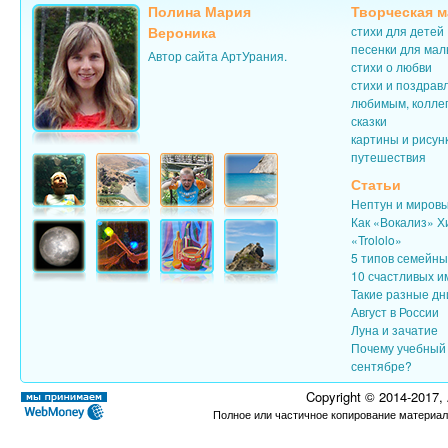
Полина Мария
Творческая м
Вероника
стихи для детей
песенки для ма
Автор сайта АртУрания.
стихи о любви
стихи и поздрав
любимым, колле
сказки
картины и рисун
путешествия
Статьи
Нептун и миров
Как «Вокализ» Х
«Trololo»
5 типов семейн
10 счастливых и
Такие разные дн
Август в России
Луна и зачатие
Почему учебный 
сентябре?
Copyright © 2014-2017,
Полное или частичное копирование материал