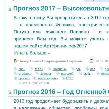
Прогноз 2017 – Высоковольт
В какую птицу Вы превратитесь в 2017 го
– в пламенного Феникса, электрическо
Петуха или сияющего Павлина – и ч
принесет Вам год, Вы можете узнать 
нашем сайте АртУрания.рф/2017
Узнать больше
»
Автор Никита Владимирович Гаврилов
23.12.16
овен
телец
близнецы
рак
лев
де
стрелец
козерог
водолей
рыбы
горо
прогноз
знаки зодиака
2017
2245116 просмотров
Прогноз 2016 – Год Огненной
2016 год продолжает будоражить и держа
в напряжении общество, проблемы кон