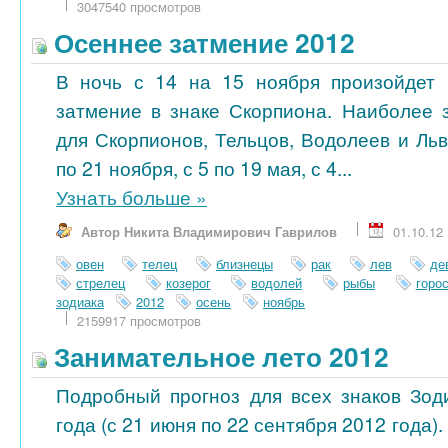
3047540 просмотров
Осеннее затмение 2012
В ночь с 14 на 15 ноября произойдет 
затмение в знаке Скорпиона. Наиболее 
для Скорпионов, Тельцов, Водолеев и Ль
по 21 ноября, с 5 по 19 мая, с 4...
Узнать больше
»
Автор Никита Владимирович Гаврилов
01.10.12
овен
телец
близнецы
рак
лев
де
стрелец
козерог
водолей
рыбы
горо
зодиака
2012
осень
ноябрь
2159917 просмотров
Занимательное лето 2012
Подробный прогноз для всех знаков Зод
года (с 21 июня по 22 сентября 2012 года)