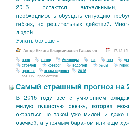
2015 остаются актуальными, 
необходимость обуздать ситуацию требу
гибких, но решительных действий. Мног
людей...
Узнать больше
»
Автор Никита Владимирович Гаврилов
17.12.15
овен
телец
близнецы
рак
лев
де
стрелец
козерог
водолей
рыбы
горо
прогноз
знаки зодиака
2016
2261195 просмотров
Самый страшный прогноз на 2
В 2015 году все с умилением ожида
милую пушистую овечку, которая мож
оказаться не такой уже милой, и даже 
овечкой, а упрямым бараном или еще ху