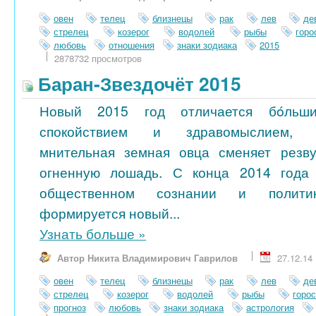
овен
телец
близнецы
рак
лев
де
стрелец
козерог
водолей
рыбы
гор
любовь
отношения
знаки зодиака
2015
2878732 просмотров
Баран-Звездочёт 2015
Новый 2015 год отличается бóльш
спокойствием и здравомыслием,
мнительная земная овца сменяет резв
огненную лошадь. С конца 2014 года
общественном сознании и полити
формируется новый...
Узнать больше
»
Автор Никита Владимирович Гаврилов
27.12.14
овен
телец
близнецы
рак
лев
де
стрелец
козерог
водолей
рыбы
горо
прогноз
любовь
знаки зодиака
астрология