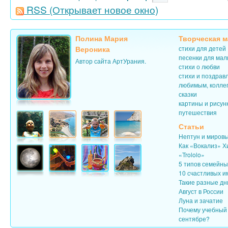
RSS
(Открывает новое окно)
Полина Мария
Творческая м
Вероника
стихи для детей
песенки для ма
Автор сайта АртУрания.
стихи о любви
стихи и поздрав
любимым, колле
сказки
картины и рисун
путешествия
Статьи
Нептун и миров
Как «Вокализ» Х
«Trololo»
5 типов семейн
10 счастливых и
Такие разные дн
Август в России
Луна и зачатие
Почему учебный 
сентябре?