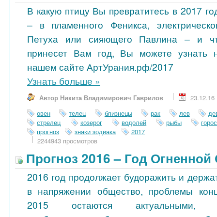
В какую птицу Вы превратитесь в 2017 го
– в пламенного Феникса, электрическо
Петуха или сияющего Павлина – и ч
принесет Вам год, Вы можете узнать 
нашем сайте АртУрания.рф/2017
Узнать больше
»
Автор Никита Владимирович Гаврилов
23.12.16
овен
телец
близнецы
рак
лев
де
стрелец
козерог
водолей
рыбы
горо
прогноз
знаки зодиака
2017
2244943 просмотров
Прогноз 2016 – Год Огненной
2016 год продолжает будоражить и держа
в напряжении общество, проблемы кон
2015 остаются актуальными, 