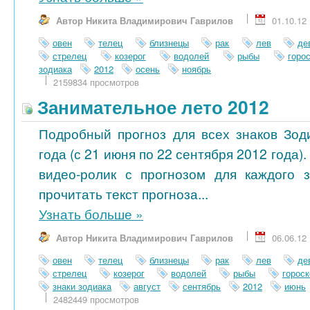
Автор Никита Владимирович Гаврилов
01.10.12
овен
телец
близнецы
рак
лев
де
стрелец
козерог
водолей
рыбы
горо
зодиака
2012
осень
ноябрь
2159834 просмотров
Занимательное лето 2012
Подробный прогноз для всех знаков Зод
года (с 21 июня по 22 сентября 2012 года)
видео-ролик с прогнозом для каждого 
прочитать текст прогноза...
Узнать больше
»
Автор Никита Владимирович Гаврилов
06.06.12
овен
телец
близнецы
рак
лев
де
стрелец
козерог
водолей
рыбы
гороск
знаки зодиака
август
сентябрь
2012
июнь
2482449 просмотров