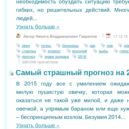
необходимость обуздать ситуацию требу
гибких, но решительных действий. Мног
людей...
Узнать больше
»
Автор Никита Владимирович Гаврилов
17.12.15
овен
телец
близнецы
рак
лев
де
стрелец
козерог
водолей
рыбы
горо
прогноз
знаки зодиака
2016
2261006 просмотров
Самый страшный прогноз на 2
В 2015 году все с умилением ожида
милую пушистую овечку, которая мож
оказаться не такой уже милой, и даже 
овечкой, а упрямым бараном или еще ху
– беспринципным козлом. Безумия 2014...
Узнать больше
»