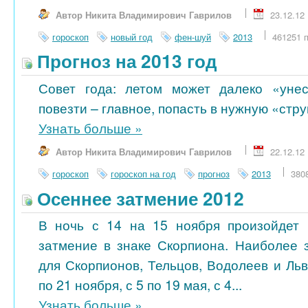
Автор Никита Владимирович Гаврилов
23.12.12
гороскоп
новый год
фен-шуй
2013
461251 
Прогноз на 2013 год
Совет года: летом может далеко «унес
повезти – главное, попасть в нужную «стру
Узнать больше
»
Автор Никита Владимирович Гаврилов
22.12.12
гороскоп
гороскоп на год
прогноз
2013
380
Осеннее затмение 2012
В ночь с 14 на 15 ноября произойдет 
затмение в знаке Скорпиона. Наиболее 
для Скорпионов, Тельцов, Водолеев и Ль
по 21 ноября, с 5 по 19 мая, с 4...
Узнать больше
»