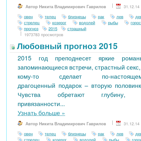
Автор Никита Владимирович Гаврилов
31.12.14
овен
телец
близнецы
рак
лев
де
стрелец
козерог
водолей
рыбы
горо
прогноз
2015
страшный
1973783 просмотров
Любовный прогноз 2015
2015 год преподнесет яркие роман
запоминающиеся встречи, страстный секс,
кому-то сделает по-настояще
драгоценный подарок – вторую половинк
Чувства обретают глубину, 
привязанности...
Узнать больше
»
Автор Никита Владимирович Гаврилов
31.12.14
овен
телец
близнецы
рак
лев
де
стрелец
козерог
водолей
рыбы
гор