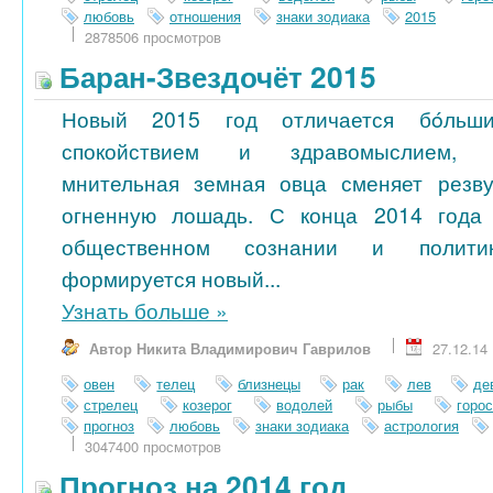
любовь
отношения
знаки зодиака
2015
2878506 просмотров
Баран-Звездочёт 2015
Новый 2015 год отличается бóльш
спокойствием и здравомыслием,
мнительная земная овца сменяет резв
огненную лошадь. С конца 2014 года
общественном сознании и полити
формируется новый...
Узнать больше
»
Автор Никита Владимирович Гаврилов
27.12.14
овен
телец
близнецы
рак
лев
де
стрелец
козерог
водолей
рыбы
горо
прогноз
любовь
знаки зодиака
астрология
3047400 просмотров
Прогноз на 2014 год