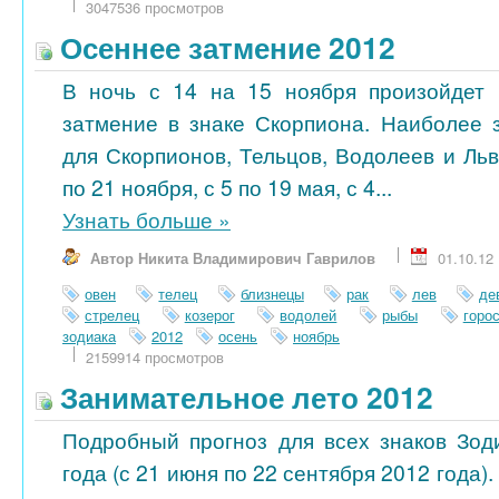
3047536 просмотров
Осеннее затмение 2012
В ночь с 14 на 15 ноября произойдет 
затмение в знаке Скорпиона. Наиболее 
для Скорпионов, Тельцов, Водолеев и Ль
по 21 ноября, с 5 по 19 мая, с 4...
Узнать больше
»
Автор Никита Владимирович Гаврилов
01.10.12
овен
телец
близнецы
рак
лев
де
стрелец
козерог
водолей
рыбы
горо
зодиака
2012
осень
ноябрь
2159914 просмотров
Занимательное лето 2012
Подробный прогноз для всех знаков Зод
года (с 21 июня по 22 сентября 2012 года)