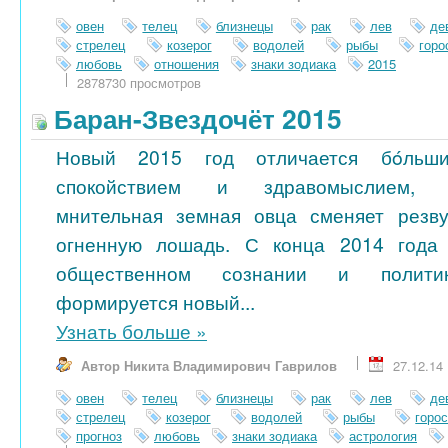
овен
телец
близнецы
рак
лев
де
стрелец
козерог
водолей
рыбы
гор
любовь
отношения
знаки зодиака
2015
2878730 просмотров
Баран-Звездочёт 2015
Новый 2015 год отличается бóльш
спокойствием и здравомыслием,
мнительная земная овца сменяет резв
огненную лошадь. С конца 2014 года
общественном сознании и полити
формируется новый...
Узнать больше
»
Автор Никита Владимирович Гаврилов
27.12.14
овен
телец
близнецы
рак
лев
де
стрелец
козерог
водолей
рыбы
горо
прогноз
любовь
знаки зодиака
астрология