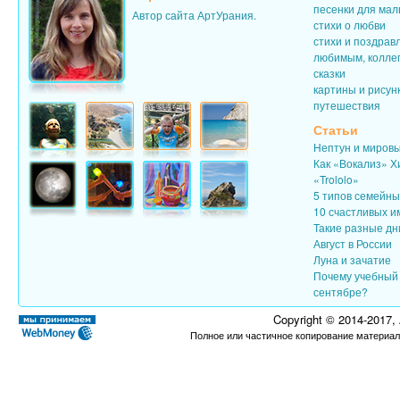
песенки для ма
Автор сайта АртУрания.
стихи о любви
стихи и поздрав
любимым, колле
сказки
картины и рисун
путешествия
Статьи
Нептун и миров
Как «Вокализ» Х
«Trololo»
5 типов семейн
10 счастливых и
Такие разные дн
Август в России
Луна и зачатие
Почему учебный 
сентябре?
Copyright © 2014-2017,
Полное или частичное копирование материал