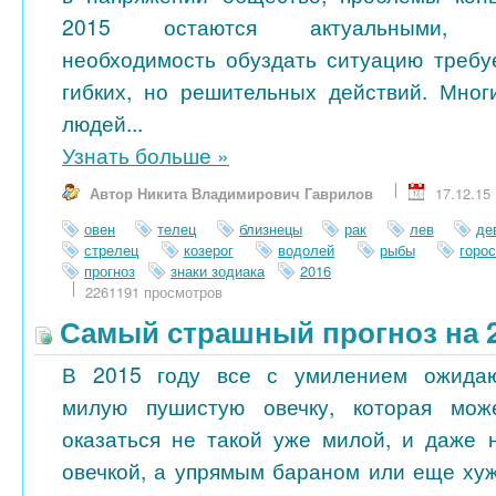
2015 остаются актуальными, 
необходимость обуздать ситуацию требу
гибких, но решительных действий. Мног
людей...
Узнать больше
»
Автор Никита Владимирович Гаврилов
17.12.15
овен
телец
близнецы
рак
лев
де
стрелец
козерог
водолей
рыбы
горо
прогноз
знаки зодиака
2016
2261191 просмотров
Самый страшный прогноз на 2
В 2015 году все с умилением ожида
милую пушистую овечку, которая мож
оказаться не такой уже милой, и даже 
овечкой, а упрямым бараном или еще ху