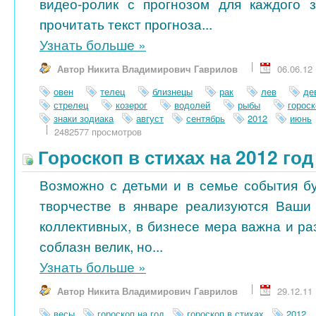
видео-ролик с прогнозом для каждого 
прочитать текст прогноза...
Узнать больше
»
Автор Никита Владимирович Гаврилов
06.06.12
овен
телец
близнецы
рак
лев
де
стрелец
козерог
водолей
рыбы
гороск
знаки зодиака
август
сентябрь
2012
июнь
2482577 просмотров
Гороскоп в стихах на 2012 го
Возможно с детьми и в семье события бу
творчестве в январе реализуются Ваши
коллективных, в бизнесе мера важна и ра
соблазн велик, но...
Узнать больше
»
Автор Никита Владимирович Гаврилов
29.12.11
весы
гороскоп на год
гороскоп в стихах
2012