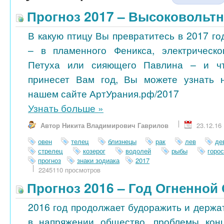
Прогноз 2017 – Высоковольт
В какую птицу Вы превратитесь в 2017 го
– в пламенного Феникса, электрическо
Петуха или сияющего Павлина – и ч
принесет Вам год, Вы можете узнать 
нашем сайте АртУрания.рф/2017
Узнать больше
»
Автор Никита Владимирович Гаврилов
23.12.16
овен
телец
близнецы
рак
лев
де
стрелец
козерог
водолей
рыбы
горо
прогноз
знаки зодиака
2017
2245110 просмотров
Прогноз 2016 – Год Огненной
2016 год продолжает будоражить и держа
в напряжении общество, проблемы кон