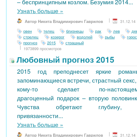
– беспринципным козлом. Безумия 2014...
Узнать больше
»
Автор Никита Владимирович Гаврилов
31.12.14
овен
телец
близнецы
рак
лев
де
стрелец
козерог
водолей
рыбы
горо
прогноз
2015
страшный
1973899 просмотров
Любовный прогноз 2015
2015 год преподнесет яркие роман
запоминающиеся встречи, страстный секс,
кому-то сделает по-настояще
драгоценный подарок – вторую половинк
Чувства обретают глубину, 
привязанности...
Узнать больше
»
Автор Никита Владимирович Гаврилов
31.12.14