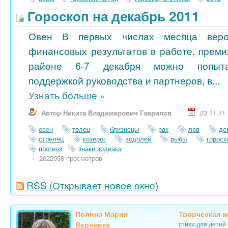
Гороскоп на декабрь 2011
Овен В первых числах месяца веро
финансовых результатов в работе, преми
районе 6-7 декабря можно попытат
поддержкой руководства и партнеров, в...
Узнать больше
»
Автор Никита Владимирович Гаврилов
23.11.11
овен
телец
близнецы
рак
лев
де
стрелец
козерог
водолей
рыбы
гороск
прогноз
знаки зодиака
2022058 просмотров
RSS
(Открывает новое окно)
Полина Мария
Творческая м
Вероника
стихи для детей