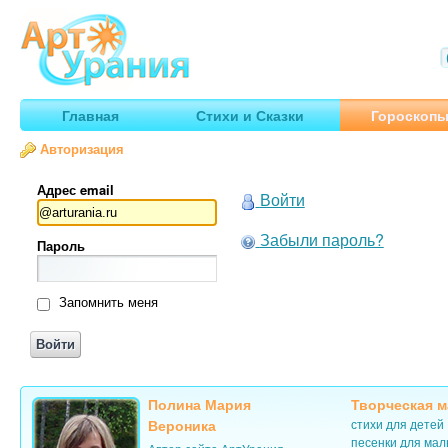
Арт
Урания
Умные гороскопы, творчество, путешествия
Главная
Стихи и Сказки
Гороскоп
Авторизация
Адрес email
Войти
Забыли пароль?
Пароль
Запомнить меня
Полина Мария
Творческая м
Вероника
стихи для детей
песенки для ма