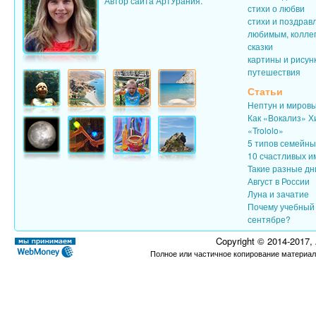
Автор сайта АртУрания.
стихи о любви
стихи и поздрав
любимым, колле
сказки
картины и рисун
путешествия
Статьи
Нептун и миров
Как «Вокализ» Х
«Trololo»
5 типов семейн
10 счастливых и
Такие разные дн
Август в России
Луна и зачатие
Почему учебный 
сентябре?
Copyright © 2014-2017,
Полное или частичное копирование материал