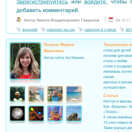
Зарегистрируйтесь
или
войдите
, чтобы 
добавить комментарий.
Автор Никита Владимирович Гаврилов
29.12.11
водолей
гороскоп на год
гороскоп в стихах
201
Полина Мария
Творческая м
Вероника
стихи для детей
песенки для ма
Автор сайта АртУрания.
стихи о любви
стихи и поздрав
любимым, колле
сказки
картины и рисун
путешествия
Статьи
Нептун и миров
Как «Вокализ» Х
«Trololo»
5 типов семейн
10 счастливых и
Такие разные дн