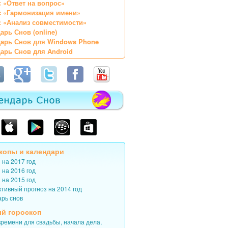
 «Ответ на вопрос»
с «Гармонизация имени»
 «Анализ совместимости»
арь Снов (online)
арь Снов для Windows Phone
арь Снов для Android
копы
и
календари
 на 2017 год
 на 2016 год
 на 2015 год
тивный прогноз на 2014 год
арь снов
й гороскоп
ремени для свадьбы, начала дела,