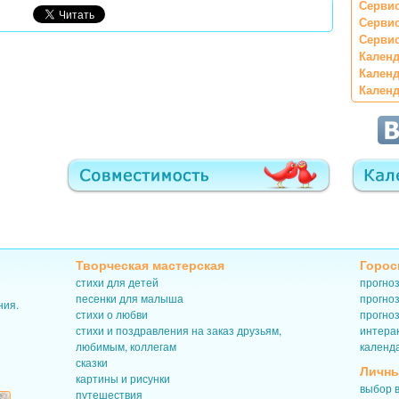
Сервис
Серви
Сервис
Календ
Календ
Календ
Творческая мастерская
Горос
стихи для детей
прогноз
песенки для малыша
прогноз
ния.
стихи о любви
прогноз
стихи и поздравления на заказ друзьям,
интерак
любимым, коллегам
календ
сказки
Личны
картины и рисунки
выбор в
путешествия