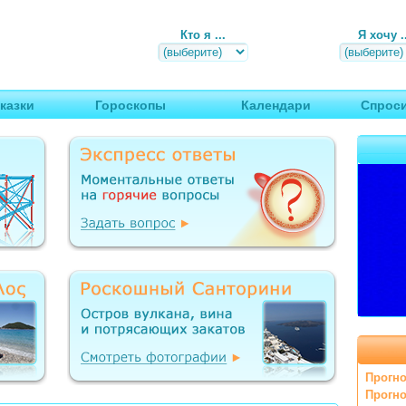
Кто я ...
Я хочу ..
, путешествия
казки
Гороскопы
Календари
Спроси
Прогно
Прогно