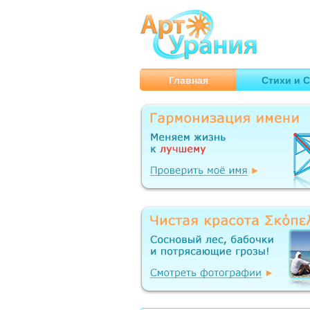
Арт
Урания
Умные гороскопы, творчество
Главная
Стихи и С