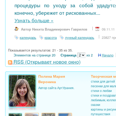
процедуры по уходу за собой удадутс
конечно, убережет от рискованных...
Узнать больше
»
Автор Никита Владимирович Гаврилов
09.11.11
календарь
красота
лунный календарь
23827 пр
Показывается результатов: 21 - 35 из 35.
Элементов на странице 20
Страница
из 2
Начало
RSS
(Открывает новое окно)
Полина Мария
Творческая м
Вероника
стихи для детей
песенки для ма
Автор сайта АртУрания.
стихи о любви
стихи и поздрав
любимым, колле
сказки
картины и рисун
путешествия