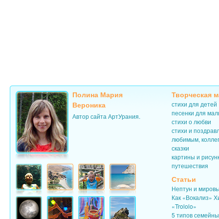
Полина Мария
Творческая м
Вероника
стихи для детей
песенки для ма
Автор сайта АртУрания.
стихи о любви
стихи и поздрав
любимым, колле
сказки
картины и рисун
путешествия
Статьи
Нептун и миров
Как «Вокализ» Х
«Trololo»
5 типов семейн