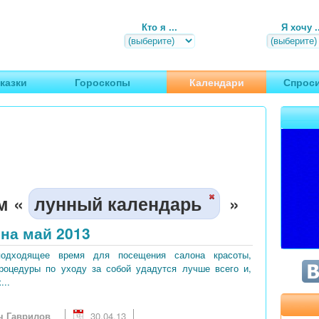
Кто я ...
Я хочу ..
, путешествия
казки
Гороскопы
Календари
Спроси
м «
лунный календарь
»
на май 2013
подходящее время для посещения салона красоты,
процедуры по уходу за собой удадутся лучше всего и,
...
ч Гаврилов
30.04.13