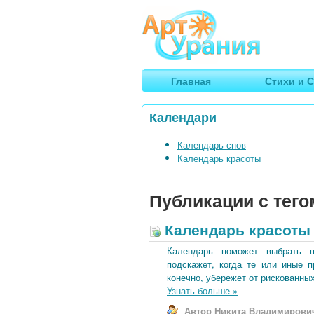
Арт
Урания
Умные гороскопы, творчество
Главная
Стихи и С
Календари
Календарь снов
Календарь красоты
Публикации с тего
Календарь красоты 
Календарь поможет выбрать 
подскажет, когда те или иные 
конечно, убережет от рискованных
Узнать больше
»
Автор Никита Владимирови