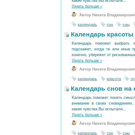
какие чувства Вы испытали...
Узнать больше
»
Автор Никита Владимирови
календарь
сон
сны
Календарь красоты 
Календарь поможет выбрать 
подскажет, когда те или иные 
конечно, убережет от рискованных
Узнать больше
»
Автор Никита Владимирови
календарь
красота
лу
Календарь снов на 
Календарь поможет понять смысл 
внимание в своих сновидениях.
какие чувства Вы испытали...
Узнать больше
»
Автор Никита Владимирови
календарь
сон
сны