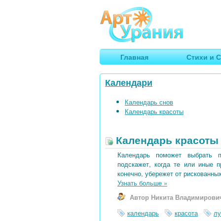
Арт
Урания
Умные гороскопы, творчество
Главная
Стихи и С
Календари
Календарь снов
Календарь красоты
Календарь красоты 
Календарь поможет выбрать 
подскажет, когда те или иные 
конечно, убережет от рискованных
Узнать больше
»
Автор Никита Владимирови
календарь
красота
лу