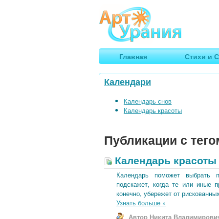
Арт
Урания
Умные гороскопы, творчество
Главная
Стихи и С
Календари
Календарь снов
Календарь красоты
Публикации с тего
Календарь красоты 
Календарь поможет выбрать 
подскажет, когда те или иные 
конечно, убережет от рискованных
Узнать больше
»
Автор Никита Владимирови