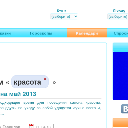
Кто я ...
Я хочу ..
, путешествия
казки
Гороскопы
Календари
Спроси
м «
красота
»
на май 2013
подходящее время для посещения салона красоты,
процедуры по уходу за собой удадутся лучше всего и,
...
ч Гаврилов
30.04.13