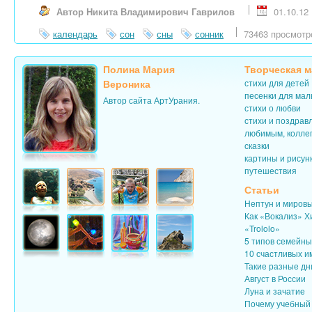
Автор Никита Владимирович Гаврилов
01.10.12
календарь
сон
сны
сонник
73463 просмотр
Полина Мария
Творческая м
Вероника
стихи для детей
песенки для ма
Автор сайта АртУрания.
стихи о любви
стихи и поздрав
любимым, колле
сказки
картины и рисун
путешествия
Статьи
Нептун и миров
Как «Вокализ» Х
«Trololo»
5 типов семейн
10 счастливых и
Такие разные дн
Август в России
Луна и зачатие
Почему учебный 