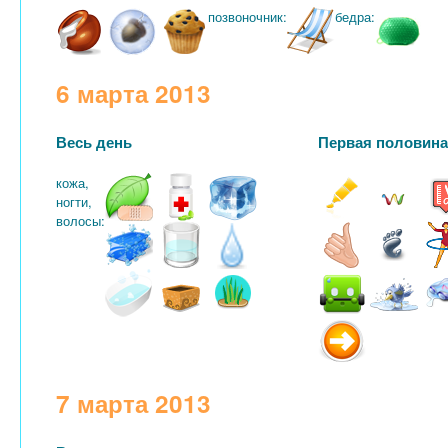
позвоночник:
бедра:
6 марта 2013
Весь день
Первая половина 
кожа,
ногти,
волосы:
7 марта 2013