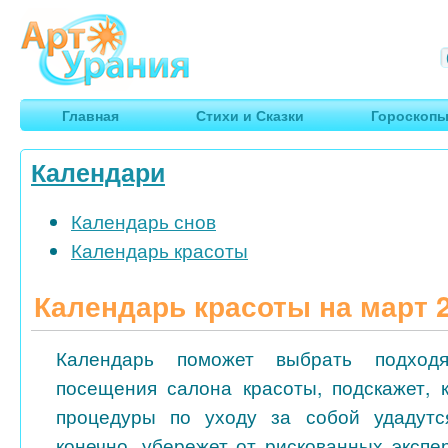
Арт
Урания
Умные гороскопы, творчество, путешествия
Главная
Стихи и Сказки
Гороскоп
Календари
Календарь снов
Календарь красоты
Календарь красоты на март 
Календарь поможет выбрать подход
посещения салона красоты, подскажет, 
процедуры по уходу за собой удадутс
конечно, убережет от рискованных экспе