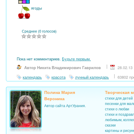
ягоды
Среднее (0 голосов)
Пока нет комментариев.
Будьте первым.
Автор Никита Владимирович Гаврилов
28.02.13
календарь
красота
лунный календарь
63802 пр
Полина Мария
Творческая м
Вероника
стихи для детей
песенки для ма
Автор сайта АртУрания.
стихи о любви
стихи и поздрав
любимым, колле
сказки
картины и рисун