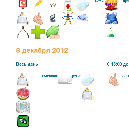
кожа:
пре
8 декабря 2012
Весь день
С 15:00 до
поясница:
руки:
глаз