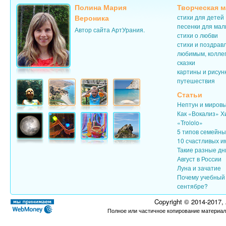
Полина Мария
Творческая м
Вероника
стихи для детей
песенки для ма
Автор сайта АртУрания.
стихи о любви
стихи и поздрав
любимым, колле
сказки
картины и рисун
путешествия
Статьи
Нептун и миров
Как «Вокализ» Х
«Trololo»
5 типов семейн
10 счастливых и
Такие разные дн
Август в России
Луна и зачатие
Почему учебный 
сентябре?
Copyright © 2014-2017,
Полное или частичное копирование материал