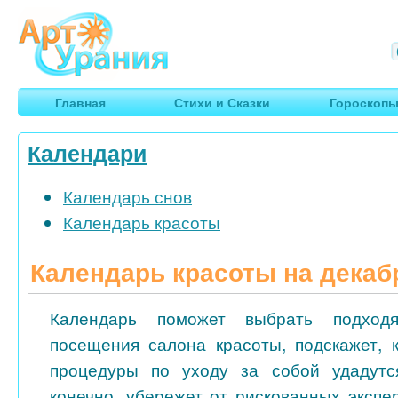
Арт
Урания
Умные гороскопы, творчество, путешествия
Главная
Стихи и Сказки
Гороскоп
Календари
Календарь снов
Календарь красоты
Календарь красоты на декаб
Календарь поможет выбрать подход
посещения салона красоты, подскажет, 
процедуры по уходу за собой удадутс
конечно, убережет от рискованных экспе