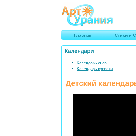
Арт
Урания
Умные гороскопы, творчество
Главная
Стихи и С
Календари
Календарь снов
Календарь красоты
Детский календарь