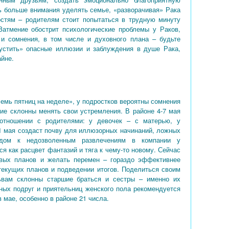
ть больше внимания уделять семье, «разворачивая» Рака
стям – родителям стоит попытаться в трудную минуту
Затмение обострит психологические проблемы у Раков,
 и сомнения, в том числе и духовного плана – будьте
устить» опасные иллюзии и заблуждения в душе Рака,
айне.
емь пятниц на неделе», у подростков вероятны сомнения
гие склонны менять свои устремления. В районе 4-7 мая
 отношении с родителями: у девочек – с матерью, у
21 мая создаст почву для иллюзорных начинаний, ложных
одом к недозволенным развлечениям в компании у
я как расцвет фантазий и тяга к чему-то новому. Сейчас
овых планов и желать перемен – гораздо эффективнее
текущих планов и подведении итогов. Поделиться своим
ьвам склонны старшие браться и сестры – именно их
нных подруг и приятельниц женского пола рекомендуется
 мае, особенно в районе 21 числа.