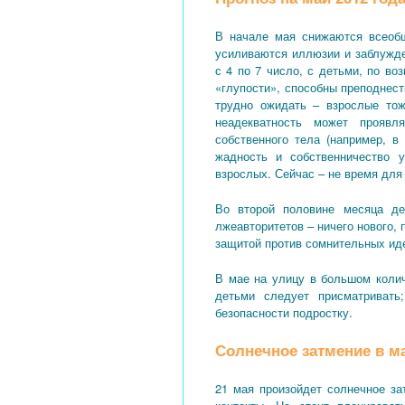
В начале мая снижаются всеобщ
усиливаются иллюзии и заблужде
с 4 по 7 число, с детьми, по во
«глупости», способны преподнес
трудно ожидать – взрослые тож
неадекватность может проявл
собственного тела (например, в
жадность и собственничество у
взрослых. Сейчас – не время для 
Во второй половине месяца де
лжеавторитетов – ничего нового,
защитой против сомнительных иде
В мае на улицу в большом колич
детьми следует присматривать
безопасности подростку.
Солнечное затмение в ма
21 мая произойдет солнечное за