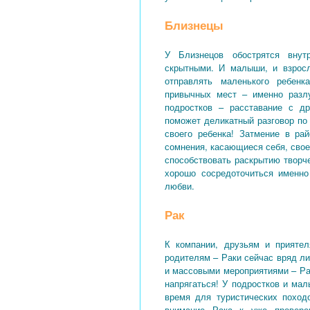
Близнецы
У Близнецов обострятся внут
скрытными. И малыши, и взросл
отправлять маленького ребен
привычных мест – именно разлу
подростков – расставание с др
поможет деликатный разговор по
своего ребенка! Затмение в ра
сомнения, касающиеся себя, свое
способствовать раскрытию творч
хорошо сосредоточиться именно
любви.
Рак
К компании, друзьям и прияте
родителям – Раки сейчас вряд л
и массовыми мероприятиями – Рак
напрягаться! У подростков и ма
время для туристических поход
внимание Рака к уже провере