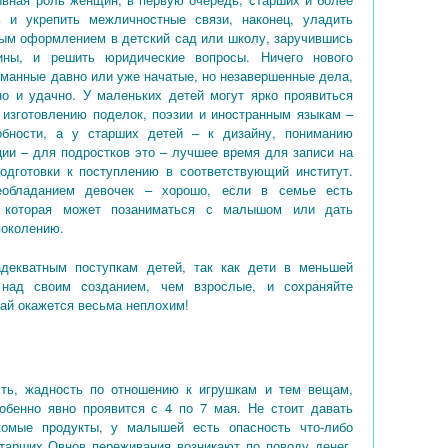
 и укрепить межличностные связи, наконец, уладить
ым оформлением в детский сад или школу, заручившись
ины, и решить юридические вопросы. Ничего нового
думанные давно или уже начатые, но незавершенные дела,
о и удачно. У маленьких детей могут ярко проявиться
, изготовлению поделок, поэзии и иностранным языкам –
обности, а у старших детей – к дизайну, пониманию
ии – для подростков это – лучшее время для записи на
одготовки к поступлению в соответствующий институт.
еобладанием девочек – хорошо, если в семье есть
а, которая может позаниматься с малышом или дать
поколению.
декватным поступкам детей, так как дети в меньшей
 над своим созданием, чем взрослые, и сохраняйте
май окажется весьма неплохим!
ть, жадность по отношению к игрушкам и тем вещам,
обенно явно проявится с 4 по 7 мая. Не стоит давать
омые продукты, у малышей есть опасность что-либо
 старших Овнов переживания возникают по поводу денег,