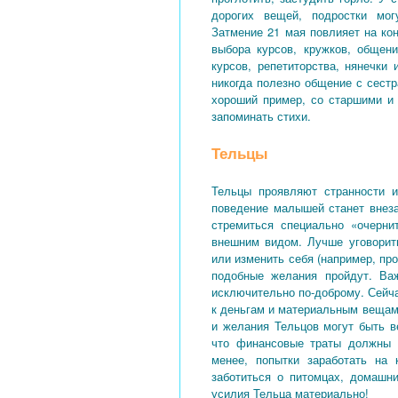
дорогих вещей, подростки мог
Затмение 21 мая повлияет на ко
выбора курсов, кружков, общен
курсов, репетиторства, нянечки
никогда полезно общение с сест
хороший пример, со старшими и
запоминать стихи.
Тельцы
Тельцы проявляют странности и
поведение малышей станет внеза
стремиться специально «очерни
внешним видом. Лучше уговорит
или изменить себя (например, про
подобные желания пройдут. Важ
исключительно по-доброму. Сейча
к деньгам и материальным вещам
и желания Тельцов могут быть в
что финансовые траты должны б
менее, попытки заработать на
заботиться о питомцах, домашн
усилия Тельца материально!