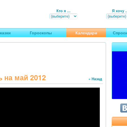
Кто я ...
Я хочу ..
, путешествия
казки
Гороскопы
Календари
Спроси
 на май 2012
« Назад