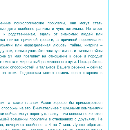
ренние психологические проблемы, они могут стать
ые дети особенно ранимы и чувствительны. Не стоит
ка к родственникам, вдаль от знакомых людей или
ка явится причиной тревоги, а причиной переживания
узьями или неразделенная любовь, тайны, интриги –
 душам, только уважайте частную жизнь и личные тайны
йоне 21 мая повлияет на отношение к себе и породит
го места в мире и выбора жизненного пути. Постарайтесь
еских способностей и талантов Вашего ребенка – сейчас
 на этом. Подросткам может помочь совет старших в
лям, а также планам Раков хорошо бы присмотреться
и способны на это! Внимательнее с шумными компаниями
и сейчас могут перегнуть палку – им совсем не хочется
лышей возможны проблемы в отношениях с друзьями. Не
ов, вечеринок особенно с 4 по 7 мая. Лучше обратить
нным друзьям, создать эмоционально благоприятную