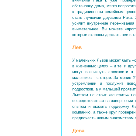
обстановку дома, мягко попроси
к традиционным семейным ценно
стать лучшими друзьями Рака. 
усилит внутренние переживания
внимательнее, Вы можете «проп
которые склонны держать все в т
Лев
У маленьких Львов может быть «с
в жизненных целях – и те, и дру
могут возникнуть сложности в
мальчиков – с отцом. Затмение 
устремлений и послужит пов
подростков, а у малышей проявитс
Львятам не стоит «генерить» н
сосредоточиться на завершении 
опытом и оказать поддержку Л
компанию, а также круг провере
предпочесть новым знакомствам в
Дева