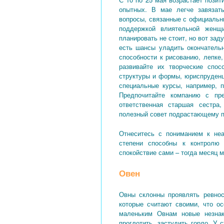
опытных. В мае легче завязать
вопросы, связанные с официальн
поддержкой влиятельной женщ
планировать не стоит, но вот за
есть шансы уладить окончательн
способности к рисованию, лепке
развивайте их творческие спос
структуры и формы, юриспруденц
специальные курсы, например, п
Предпочитайте компанию с пр
ответственная старшая сестр
полезный совет подрастающему 
Отнеситесь с пониманием к неа
степени способны к контролю
спокойствие сами – тогда месяц 
Овен
Овны склонны проявлять ревнос
которые считают своими, что ос
маленьким Овнам новые незнак
проглотить, застудить горло. У