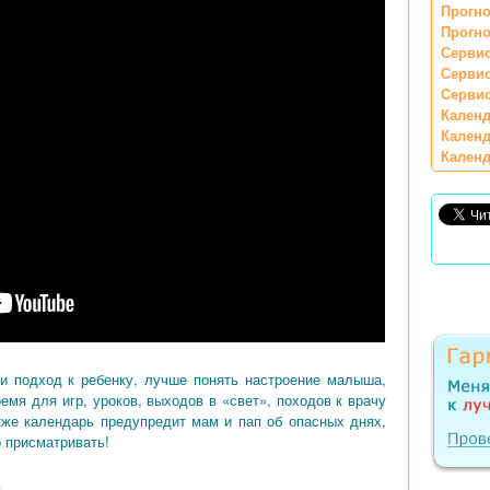
Прогно
Прогно
Сервис
Серви
Сервис
Календ
Календ
Календ
и подход к ребенку, лучше понять настроение малыша,
мя для игр, уроков, выходов в «свет», походов к врачу
акже календарь предупредит мам и пап об опасных днях,
о присматривать!
а