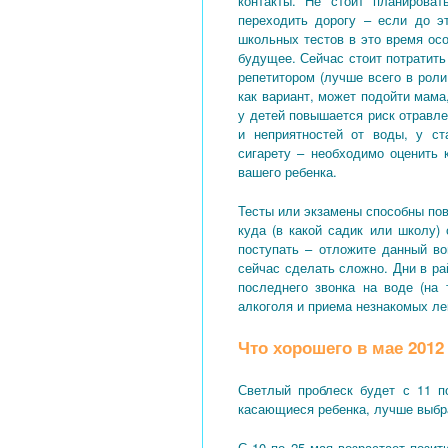
контакты. Не стоит планироват
переходить дорогу – если до э
школьных тестов в это время ос
будущее. Сейчас стоит потратить
репетитором (лучше всего в рол
как вариант, может подойти мама
у детей повышается риск отравл
и неприятностей от воды, у ст
сигарету – необходимо оценить 
вашего ребенка.
Тесты или экзамены способны по
куда (в какой садик или школу) 
поступать – отложите данный в
сейчас сделать сложно. Дни в р
последнего звонка на воде (на 
алкоголя и приема незнакомых ле
Что хорошего в мае 2012
Светлый проблеск будет с 11 п
касающиеся ребенка, лучше выбра
С 10 по 25 мая возрастает пози