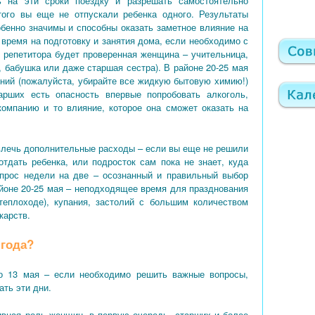
ь на эти сроки поездку и разрешать самостоятельно
того вы еще не отпускали ребенка одного. Результаты
обенно значимы и способны оказать заметное влияние на
 время на подготовку и занятия дома, если необходимо с
и репетитора будет проверенная женщина – учительница,
, бабушка или даже старшая сестра). В районе 20-25 мая
ений (пожалуйста, убирайте все жидкую бытовую химию!)
арших есть опасность впервые попробовать алкоголь,
компанию и то влияние, которое она сможет оказать на
влечь дополнительные расходы – если вы еще не решили
отдать ребенка, или подросток сам пока не знает, куда
опрос недели на две – осознанный и правильный выбор
айоне 20-25 мая – неподходящее время для празднования
теплоходе), купания, застолий с большим количеством
карств.
 года?
о 13 мая – если необходимо решить важные вопросы,
ть эти дни.
тивная роль женщин, в первую очередь, старших и более