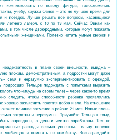
ут комплексовать по поводу фигуры, телосложения.
нтакты, учебу, кружки Овнов – это не лучшее время для
ия и поездок. Лучше решить все вопросы, касающиеся
 или летнего лагеря, с 10 по 13 мая. Сейчас Овнам как
рами, в том числе двоюродными, которые могут показать
 опытными женщинами. Полезно читать умные книжки и
 неадекватность в плане своей внешности, имиджа –
пно плохим, демонстративным, а подростки могут даже
ть» себя и неразумно экспериментировать с одеждой,
ь подросших Тельцов подождать с попытками выразить
колоть что-нибудь на своем теле) – через какое-то время
но следить, чтобы способности ребенка проявлялись
с хорошо разъяснить понятия добра и зла. На отношение
 окажет влияние затмение в районе 21 мая. Новые планы
есьма затратны и неразумны. Приучайте Тельца к тому,
ыть оправданы, а деньги честно заработаны. Тем не
 карманные расходы весьма успешны. Тельцу полезно
их любимцах и помогать по хозяйству. Вознаграждайте