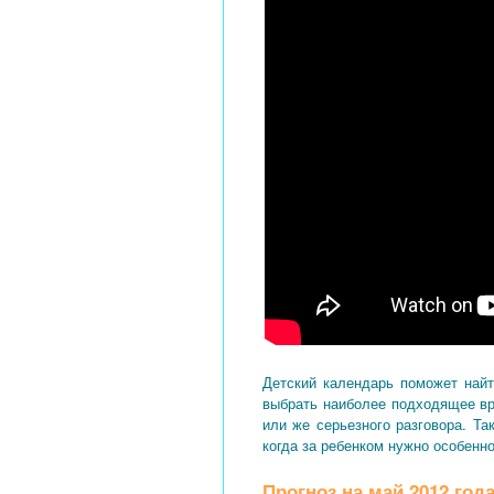
Детский календарь поможет найт
выбрать наиболее подходящее вре
или же серьезного разговора. Т
когда за ребенком нужно особенн
Прогноз на май 2012 год