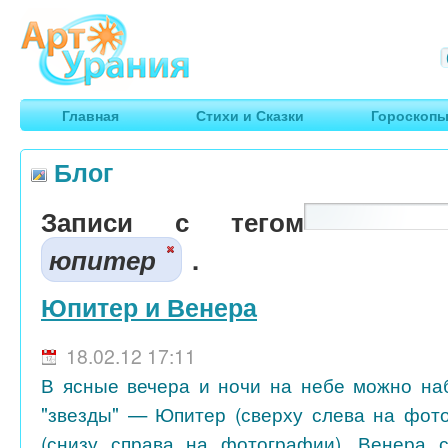
Арт
Урания
Умные гороскопы, творчество, путешествия
Главная
Стихи и Сказки
Гороскоп
Блог
Записи с тегом
юпитер
.
Юпитер и Венера
18.02.12 17:11
В ясные вечера и ночи на небе можно на
"звезды" — Юпитер (сверху слева на фот
(снизу справа на фотографии). Венера с