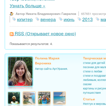
Узнать больше
»
Автор Никита Владимирович Гаврилов
657651 просмотр
юпитер
венера
июнь
2013
м
RSS
(Открывает новое окно)
Показывается результатов: 4.
Полина Мария
Творческая м
Вероника
стихи для детей
песенки для ма
Автор сайта АртУрания.
стихи о любви
стихи и поздрав
любимым, колле
сказки
картины и рисун
путешествия
Статьи
Нептун и миров