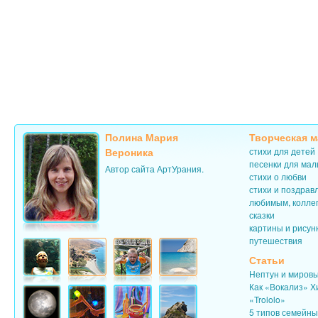
Полина Мария
Творческая м
Вероника
стихи для детей
песенки для ма
Автор сайта АртУрания.
стихи о любви
стихи и поздрав
любимым, колле
сказки
картины и рисун
путешествия
Статьи
Нептун и миров
Как «Вокализ» Х
«Trololo»
5 типов семейн