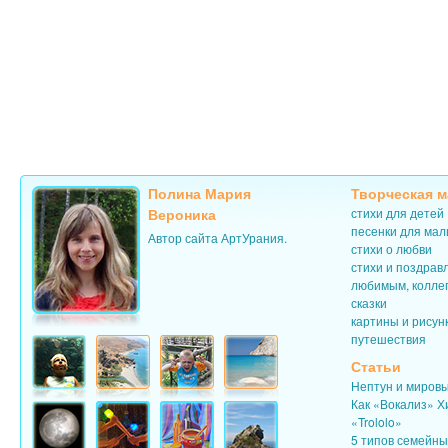
Полина Мария
Творческая м
Вероника
стихи для детей
песенки для ма
Автор сайта АртУрания.
стихи о любви
стихи и поздрав
любимым, колле
сказки
картины и рисун
путешествия
Статьи
Нептун и миров
Как «Вокализ» Х
«Trololo»
5 типов семейн