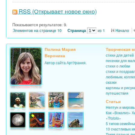
RSS
(Открывает новое окно)
Показывается результатов: 9.
Элементов на странице 10
Страница
из 1
Начало
Полина Мария
Творческая м
Вероника
стихи для детей
песенки для ма
Автор сайта АртУрания.
стихи о любви
стихи и поздрав
любимым, колле
сказки
картины и рисун
путешествия
Статьи
Нептун и миров
Как «Вокализ» Х
«Trololo»
5 типов семейн
10 счастливых и
Такие разные дн