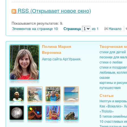
RSS
(Открывает новое окно)
Показывается результатов: 9.
Элементов на странице 10
Страница
из 1
Начало
Полина Мария
Творческая м
Вероника
стихи для детей
песенки для ма
Автор сайта АртУрания.
стихи о любви
стихи и поздрав
любимым, колле
сказки
картины и рисун
путешествия
Статьи
Нептун и миров
Как «Вокализ» Х
«Trololo»
5 типов семейн
10 счастливых и
Такие разные дн