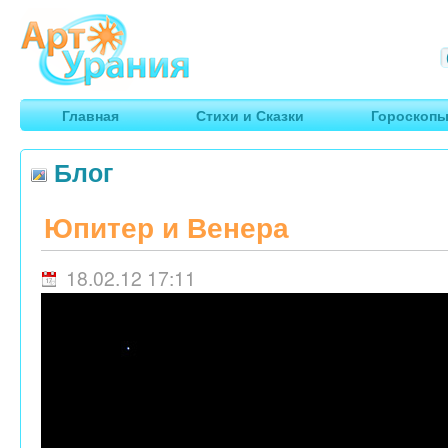
Арт
Урания
Умные гороскопы, творчество, путешествия
Главная
Стихи и Сказки
Гороскоп
Блог
Юпитер и Венера
18.02.12 17:11