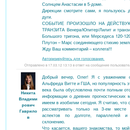
Солнцем Анастасии в 5-доме.
Дирекции смотрите сами, я пользуюсь 
дуги.
СОБЫТИЕ ПРОИЗОШЛО НА ДЕЙСТВУ
ТРАНЗИТА Венера/Юпитер/Лилит и транзи
Большого тригона, или Мерседеса 120-12
Плутон – Марс соединяющего стихию земли
Жду Ваш комментарий – коллега!!!
Авторизируйтесь для голосования.
Отправлено в 17.03.12 13:13 в ответ на сообщение пользоват
Добрый вечер, Олег! Я с уважением 
Альфреда Витте и ГША, но популярность э
века была обусловлена почти полным от
Никита
информации о древних прогностических 
Владими
имеем в изобилии сегодня. Я считаю, что
рович
рассматривать только на 3-ем месте 
Гаврило
аспектов по долготе, параллелей и
в
склонению.
Что касается, вашего знакомства, то мой