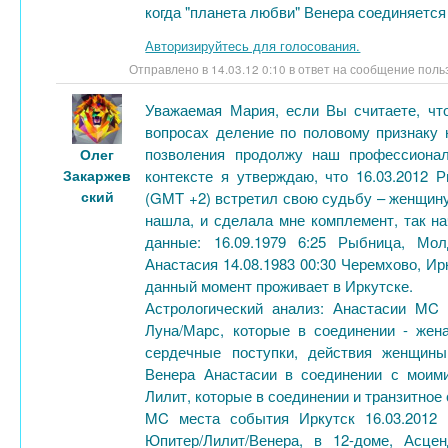
когда "планета любви" Венера соединяется
Авторизируйтесь для голосования.
Отправлено в 14.03.12 0:10 в ответ на сообщение пол
Уважаемая Мария, если Вы считаете, чт
вопросах деление по половому признаку 
позволения продолжу наш профессиона
Олег
Закаржев
контексте я утверждаю, что 16.03.2012 
ский
(GMT +2) встретил свою судьбу – женщину
нашла, и сделала мне комплемент, так н
данные: 16.09.1979 6:25 Рыбница, Мо
Анастасия 14.08.1983 00:30 Черемхово, Ирк
данный момент проживает в Иркутске.
Астрологический анализ: Анастасии MC
Луна/Марс, которые в соединении - жена
сердечные поступки, действия женщины,
Венера Анастасии в соединении с моими
Лилит, которые в соединении и транзитное
MC места события Иркутск 16.03.2012 
Юпитер/Лилит/Венера, в 12-доме, Асце