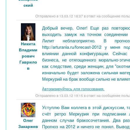
ский
Отправлено в 13.03.12 18:07 в ответ на сообщение пол
Добрый вечер, Олег! Еще раз повторюс
выходить замуж на точном соединении
Лилит неблагоприятно. В прог
Никита
http://arturania.ru/forecast-2012 у меня 
Владими
влиянии данной конфигурации. Сейчас
рович
бизнеса, не отягощенного морально-этич
Гаврило
как следствие, среди женщин, для "охотни
в
изначально будет заложена сильная мате
Меркурий на брак вообще сильно не влияет
Авторизируйтесь для голосования.
Отправлено в 13.03.12 19:15 в ответ на сообщение пол
Уступлю Вам коллега в этой дискуссии, т
счёт ретро Меркурия при подписании 
данном случаи бракосочетания. Два ра
Олег
Закаржев
Прогноз на 2012 и ничего не понял. Вывод