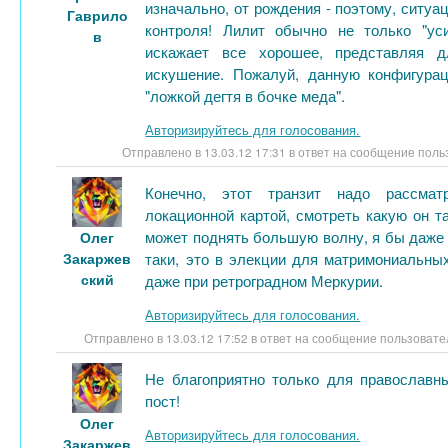
изначально, от рождения - поэтому, ситуа
Гаврило
контроля! Лилит обычно не только "уси
в
искажает все хорошее, представляя д
искушение. Пожалуй, данную конфигура
"ложкой дегтя в бочке меда".
Авторизируйтесь для голосования.
Отправлено в 13.03.12 17:31 в ответ на сообщение пол
Конечно, этот транзит надо рассма
локационной картой, смотреть какую он т
может поднять большую волну, я бы даже 
Олег
Закаржев
таки, это в элекции для матримониальных
ский
даже при ретроградном Меркурии.
Авторизируйтесь для голосования.
Отправлено в 13.03.12 17:52 в ответ на сообщение пользоват
Не благоприятно только для православн
пост!
Олег
Авторизируйтесь для голосования.
Закаржев