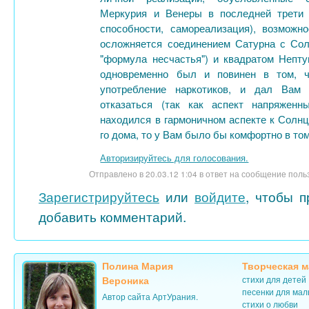
Меркурия и Венеры в последней трети 
способности, самореализация), возможн
осложняется соединением Сатурна с Сол
"формула несчастья") и квадратом Непту
одновременно был и повинен в том, ч
употребление наркотиков, и дал Вам 
отказаться (так как аспект напряжен
находился в гармоничном аспекте к Солнц
го дома, то у Вам было бы комфортно в то
Авторизируйтесь для голосования.
Отправлено в 20.03.12 1:04 в ответ на сообщение пол
Зарегистрируйтесь
или
войдите
, чтобы п
добавить комментарий.
Полина Мария
Творческая м
Вероника
стихи для детей
песенки для ма
Автор сайта АртУрания.
стихи о любви