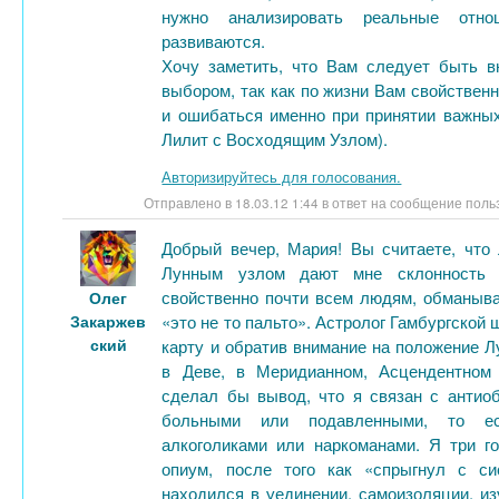
нужно анализировать реальные отно
развиваются.
Хочу заметить, что Вам следует быть 
выбором, так как по жизни Вам свойствен
и ошибаться именно при принятии важны
Лилит с Восходящим Узлом).
Авторизируйтесь для голосования.
Отправлено в 18.03.12 1:44 в ответ на сообщение пол
Добрый вечер, Мария! Вы считаете, что
Лунным узлом дают мне склонность 
свойственно почти всем людям, обманыват
Олег
Закаржев
«это не то пальто». Астролог Гамбургской 
ский
карту и обратив внимание на положение Лу
в Деве, в Меридианном, Асцендентном
сделал бы вывод, что я связан с антио
больными или подавленными, то ес
алкоголиками или наркоманами. Я три г
опиум, после того как «спрыгнул с с
находился в уединении, самоизоляции, из