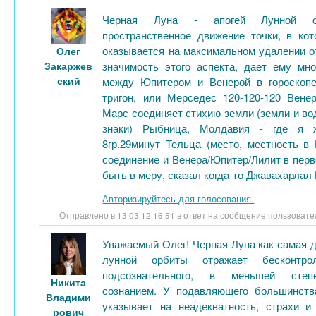
Черная Луна - апогей Лунной ор
пространственное движение точки, в ко
оказывается на максимальном удалении о
Олег
Закаржев
значимость этого аспекта, дает ему мно
ский
между Юпитером и Венерой в гороскоп
тригон, или Мерседес 120-120-120 Вене
Марс соединяет стихию земли (земли и в
знаки) Рыбница, Молдавия - где я 
8гр.29минут Тельца (место, местность в
соединение и Венера/Юпитер/Лилит в перв
быть в меру, сказал когда-то Джавахарлал Н
Авторизируйтесь для голосования.
Отправлено в 13.03.12 16:51 в ответ на сообщение пользоват
Уважаемый Олег! Черная Луна как самая д
лунной орбиты отражает бесконтр
подсознательного, в меньшей степе
Никита
сознанием. У подавляющего большинст
Владими
указывает на неадекватность, страхи и
рович