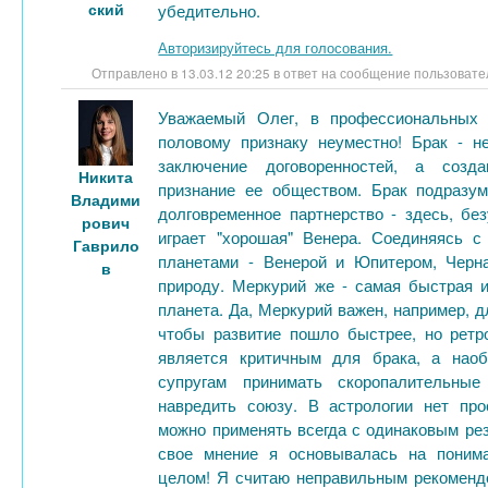
ский
убедительно.
Авторизируйтесь для голосования.
Отправлено в 13.03.12 20:25 в ответ на сообщение пользоват
Уважаемый Олег, в профессиональных 
половому признаку неуместно! Брак - н
заключение договоренностей, а соз
Никита
признание ее обществом. Брак подразум
Владими
долговременное партнерство - здесь, бе
рович
играет "хорошая" Венера. Соединяясь с
Гаврило
планетами - Венерой и Юпитером, Черн
в
природу. Меркурий же - самая быстрая и
планета. Да, Меркурий важен, например, д
чтобы развитие пошло быстрее, но ретр
является критичным для брака, а наоб
супругам принимать скоропалительные
навредить союзу. В астрологии нет про
можно применять всегда с одинаковым ре
свое мнение я основывалась на поним
целом! Я считаю неправильным рекомендо