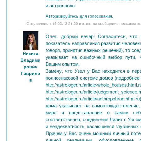
и астрологию.
Авторизируйтесь для голосования.
Отправлено в 19.03.12 21:20 в ответ на сообщение пользоват
Олег, добрый вечер! Согласитесь, что 
показатель направления развития человек
говоря, принятия важных решений), то сое
Никита
указывает на ошибочный выбор пути, 
Владими
Вашим опытом.
рович
Замечу, что Узел у Вас находится в перв
Гаврило
полнознаковой системе домов (подробнее 
в
http://astrologer.ru/article/whole_houses.html.r
http://astrologer.ru/article/judgement_science.h
http://astrologer.ru/article/anthropohron.htm
дома указывает на самоотождествление,
мире и представление о самом себе
соответственно, соединение Лилит с Узло
и неадекватность, касающиеся глубинных 
Причем у Вас очень мощный личный поте
личной реализации, обусловленные 