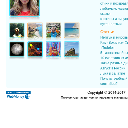
стихи и поздрав
любимым, колле
сказки
картины и рисун
путешествия
Статьи
Нептун и миров
Как «Вокализ» Х
«Trololo»
5 типов семейн
10 счастливых и
Такие разные дн
Август в России
Луна и зачатие
Почему учебный 
сентябре?
Copyright © 2014-2017,
Полное или частичное копирование материал