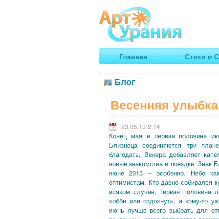
Арт
Урания
Умные гороскопы, творчество
Главная
Стихи и С
Блог
Весенняя улыбка
23.05.13 2:14
Конец мая и первая половина ию
Близнеца соединяются три план
благодать, Венера добавляет кап
новые знакомства и поездки. Знак 
июне 2013 – особенно. Небо как
оптимистам. Кто давно собирался к
всяком случае, первая половина л
хобби или отдохнуть, а кому-то у
июнь лучше всего выбрать для от