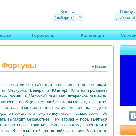
Кто я ...
Я хочу ..
, путешествия
казки
Гороскопы
Календари
Спроси
 Фортуны
« Назад
ня приветливо улыбаются нам, ведь в легком знаке
еты Меркурий, Венера и Юпитер! Юпитер проливает
ельку любви, а Меркурий обещает интересное общение,
Близнеца – вообще время любознательных натур, а в мае-
 никогда благоволит творческим, легким на подъем
уда-то поехать или чему-то поучиться – самое время! Во
ета выглядит беззаботнее, чем вторая – пора заняться
же давно пора влюбиться. Именно поэтому конец мая и
пуска. В целом, в обществе набирают силу благостные