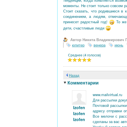
тенденции, когда появляется возмо
моменты. Не стоит только совсем р
Стоит сказать, что родившиеся в 
соединением, а людям, отмечающ
принесет радостный год!
То же 
дети, счастливые люди
Автор Никита Владимирович 
юпитер
венера
июнь
Среднее (4 голосов)
Назад
Комментарии
www.mailvirtual.ru
Для рассылки доку
Почтовой рассылки
Izofen
адресу отправки о
Izofen
Все мелочи с расс
Izofen
сделаны за вас ав
Удобный сервис дл