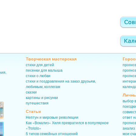
Творческая мастерская
Горос
стихи для детей
прогноз
песенки для малыша
прогноз
ния.
стихи о любви
прогноз
стихи и поздравления на заказ друзьям,
интерак
любимым, коллегам
календ
сказки
Личны
картины и рисунки
выбор в
путешествия
поездк
Статьи
совмес
Нептун и мировые революции
ответ н
Как «Вокализ» Хиля превратился в популярное
прогно
«Trololo»
анализ
5 типов семейных отношений
мои сч