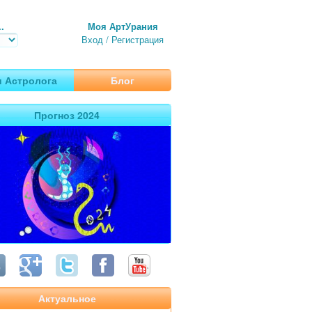
.
Моя АртУрания
Вход
/
Регистрация
 Астролога
Блог
Прогноз 2024
Актуальное