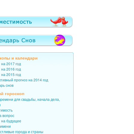
копы
и
календари
 на 2017 год
 на 2016 год
 на 2015 год
тивный прогноз на 2014 год
арь снов
й гороскоп
ремени для свадьбы, начала дела,
и
тимость
а вопрос
з на будущее
 имени
астливые города и страны