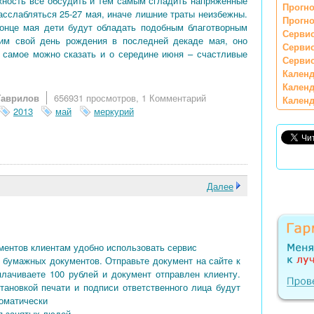
жность все обсудить и тем самым сгладить напряженные
Прогно
асслабляться 25-27 мая, иначе лишние траты неизбежны.
Прогно
конце мая дети будут обладать подобным благотворным
Сервис
им свой день рождения в последней декаде мая, оно
Серви
самое можно сказать и о середине июня – счастливые
Сервис
Календ
Календ
Гаврилов
656931 просмотров,
1 Комментарий
Календ
2013
май
меркурий
Далее
ментов клиентам удобно использовать сервис
 бумажных документов. Отправьте документ на сайте к
плачиваете 100 рублей и документ отправлен клиенту.
тановкой печати и подписи ответственного лица будут
томатически
я занятых людей