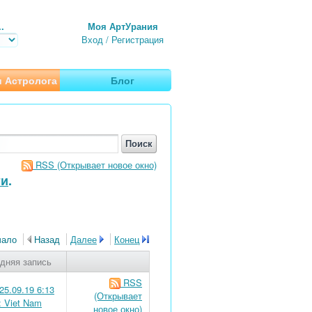
.
Моя АртУрания
Вход
/
Регистрация
 Астролога
Блог
RSS
(Открывает новое окно)
ти
.
чало
Назад
Далее
Конец
дняя запись
RSS
25.09.19 6:13
(Открывает
: Viet Nam
новое окно)