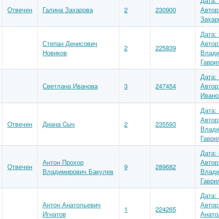
Дата: 
Отвечен
Галина Захарова
2
230900
Автор
Захар
Дата: 
Степан Денисович
Автор
2
225839
Новиков
Влади
Гаври
Дата: 
Светлана Иванова
3
247454
Автор
Ивано
Дата: 
Автор
Отвечен
Диана Cыч
2
235593
Влади
Гаври
Дата: 
Антон Прохор
Автор
Отвечен
9
289682
Владимирович Бакулев
Влади
Гаври
Дата: 
Антон Анатольевич
Автор
1
224265
Игнатов
Анато