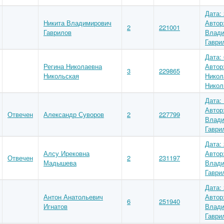
Дата: 
Никита Владимирович
Автор
2
221001
Гаврилов
Влади
Гаври
Дата: 
Регина Николаевна
Автор
3
229865
Никольская
Никол
Никол
Дата: 
Автор
Отвечен
Александр Суворов
2
227799
Влади
Гаври
Дата: 
Алсу Ирековна
Автор
Отвечен
2
231197
Мадышева
Влади
Гаври
Дата: 
Антон Анатольевич
Автор
6
251940
Игнатов
Влади
Гаври