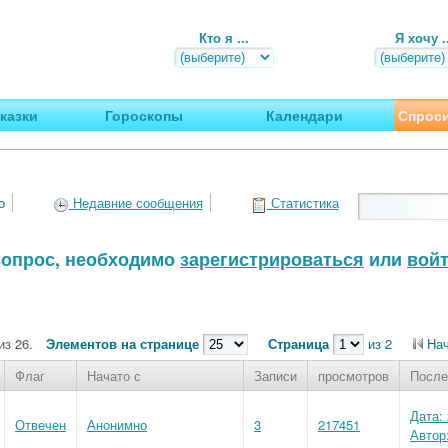
Кто я ...
Я хочу ..
, путешествия
казки
Гороскопы
Календари
Спроси
о
Недавние сообщения
Статистика
 вопрос, необходимо
зарегистрироваться
или
вой
из 26.
Элементов на странице
Страница
из 2
На
Флаг
Начато с
Записи
просмотров
После
Дата: 
Отвечен
Анонимно
3
217451
Автор