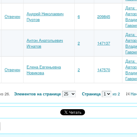
Дата: 
Андрей Николаевич
Автор
Отвечен
6
209845
Пуртов
Влади
Гаври
Дата: 
Антон Анатольевич
Автор
2
147137
Игнатов
Влади
Гаври
Дата: 
Елена Евгеньевна
Автор
Отвечен
2
147570
Новикова
Влади
Гаври
из 26.
Элементов на странице
Страница
из 2
На