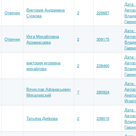
Дата: 
Виктория Андреевна
Автор
Отвечен
2
226687
Суркова
Влади
Гаври
Дата: 
Инга Михайловна
Автор
Отвечен
2
309175
Арзамасцева
Влади
Гаври
Дата: 
виктория игоревна
Автор
2
238460
михайлова
Влади
Гаври
Дата: 
Вячеслав Афанасьевич
Автор
7
280924
Михалевский
Анато
Игнат
Дата: 
Автор
Татьяна Диброва
2
238015
Влади
Гаври