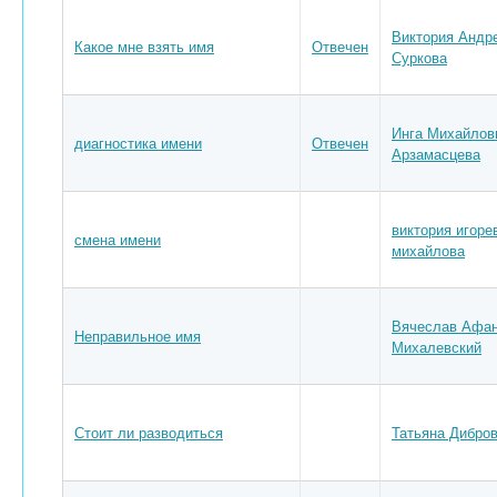
Виктория Андр
Какое мне взять имя
Отвечен
Суркова
Инга Михайлов
диагностика имени
Отвечен
Арзамасцева
виктория игоре
смена имени
михайлова
Вячеслав Афан
Неправильное имя
Михалевский
Стоит ли разводиться
Татьяна Дибро