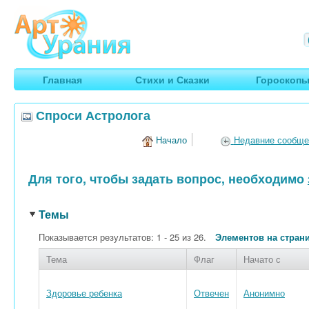
Арт
Урания
Умные гороскопы, творчество, путешествия
Главная
Стихи и Сказки
Гороскоп
Спроси Астролога
Начало
Недавние сообще
Для того, чтобы задать вопрос, необходимо
Темы
Показывается результатов: 1 - 25 из 26.
Элементов на стран
Тема
Флаг
Начато с
Здоровье ребенка
Отвечен
Анонимно