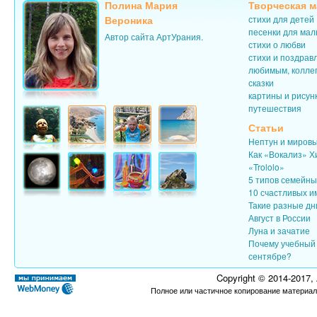
Полина Мария
Творческая м
Вероника
стихи для детей
песенки для ма
Автор сайта АртУрания.
стихи о любви
стихи и поздрав
любимым, колле
сказки
картины и рисун
путешествия
Статьи
Нептун и миров
Как «Вокализ» Х
«Trololo»
5 типов семейн
10 счастливых и
Такие разные дн
Август в России
Луна и зачатие
Почему учебный 
сентябре?
Copyright © 2014-2017,
Полное или частичное копирование материал