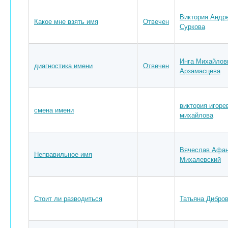
Виктория Андр
Какое мне взять имя
Отвечен
Суркова
Инга Михайлов
диагностика имени
Отвечен
Арзамасцева
виктория игоре
смена имени
михайлова
Вячеслав Афан
Неправильное имя
Михалевский
Стоит ли разводиться
Татьяна Дибро