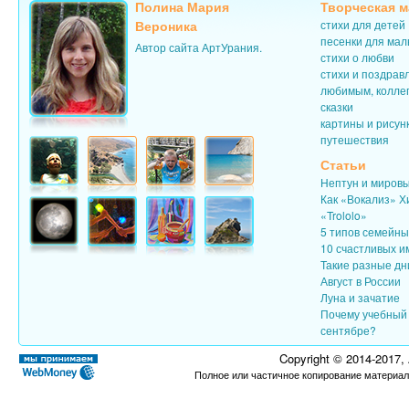
Полина Мария
Творческая м
Вероника
стихи для детей
песенки для ма
Автор сайта АртУрания.
стихи о любви
стихи и поздрав
любимым, колле
сказки
картины и рисун
путешествия
Статьи
Нептун и миров
Как «Вокализ» Х
«Trololo»
5 типов семейн
10 счастливых и
Такие разные дн
Август в России
Луна и зачатие
Почему учебный 
сентябре?
Copyright © 2014-2017,
Полное или частичное копирование материал