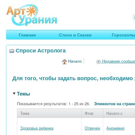
Арт
Урания
Умные гороскопы, творчество, путешествия
Главная
Стихи и Сказки
Гороскоп
Спроси Астролога
Начало
Недавние сообще
Для того, чтобы задать вопрос, необходимо
Темы
Показывается результатов: 1 - 25 из 26.
Элементов на стран
Тема
Флаг
Начато с
Здоровье ребенка
Отвечен
Анонимно