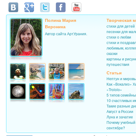
Полина Мария
Творческая м
Вероника
стихи для детей
песенки для ма
Автор сайта АртУрания.
стихи о любви
стихи и поздрав
любимым, колле
сказки
картины и рисун
путешествия
Статьи
Нептун и миров
Как «Вокализ» Х
«Trololo»
5 типов семейн
10 счастливых и
Такие разные дн
Август в России
Луна и зачатие
Почему учебный 
сентябре?