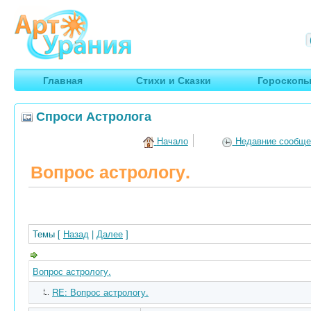
Арт
Урания
Умные гороскопы, творчество, путешествия
Главная
Стихи и Сказки
Гороскоп
Спроси Астролога
Начало
Недавние сообще
Вопрос астрологу.
Темы [
Назад
|
Далее
]
Вопрос астрологу.
RE: Вопрос астрологу.