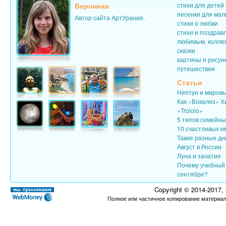
Вероника
стихи для детей
песенки для ма
Автор сайта АртУрания.
стихи о любви
стихи и поздрав
любимым, колле
сказки
картины и рисун
путешествия
Статьи
Нептун и миров
Как «Вокализ» Х
«Trololo»
5 типов семейн
10 счастливых и
Такие разные дн
Август в России
Луна и зачатие
Почему учебный 
сентябре?
Copyright © 2014-2017,
Полное или частичное копирование материал