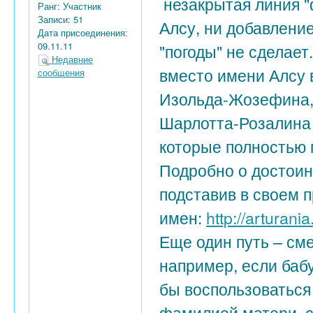
незакрытая линия "
Ранг:
Участник
Записи:
51
Алсу, ни добавлени
Дата присоединения:
09.11.11
"погоды" не сделает
Недавние
вместо имени Алсу 
сообщения
Изольда-Жозефина,
Шарлотта-Розалина 
которые полностью
Подробно о достоин
подставив в своем 
имен:
http://arturan
Еще один путь – см
например, если баб
бы воспользоваться
фамилией матери, с