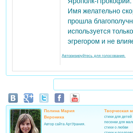
Ярополк-Прокофий. И
Имя желательно ско
прошла благополучн
используется тольк
эгрегором и не влия
Авторизируйтесь для голосования.
Полина Мария
Творческая м
Вероника
стихи для детей
песенки для ма
Автор сайта АртУрания.
стихи о любви
стихи и поздрав