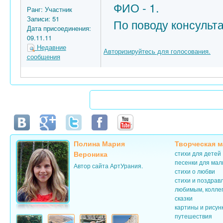
ФИО - 1.
Ранг:
Участник
Записи:
51
По поводу консульт
Дата присоединения:
09.11.11
Недавние
Авторизируйтесь для голосования.
сообщения
Полина Мария
Творческая м
Вероника
стихи для детей
песенки для ма
Автор сайта АртУрания.
стихи о любви
стихи и поздрав
любимым, колле
сказки
картины и рисун
путешествия