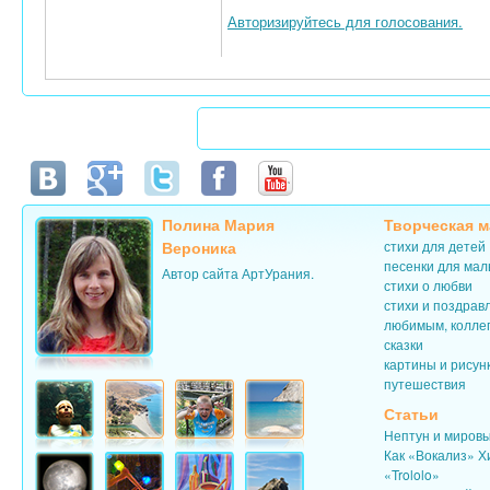
Авторизируйтесь для голосования.
Полина Мария
Творческая м
Вероника
стихи для детей
песенки для ма
Автор сайта АртУрания.
стихи о любви
стихи и поздрав
любимым, колле
сказки
картины и рисун
путешествия
Статьи
Нептун и миров
Как «Вокализ» Х
«Trololo»