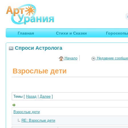
Арт
Урания
Умные гороскопы, творчество, путешествия
Главная
Стихи и Сказки
Гороскоп
Спроси Астролога
Начало
Недавние сообще
Взрослые дети
Темы [
Назад
|
Далее
]
Взрослые дети
RE: Взрослые дети