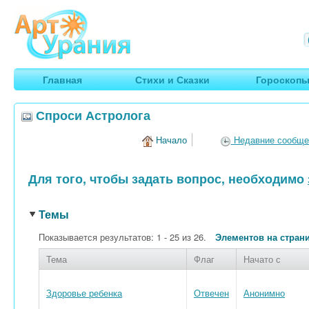
Арт
Урания
Умные гороскопы, творчество, путешествия
Главная
Стихи и Сказки
Гороскоп
Спроси Астролога
Начало
Недавние сообще
Для того, чтобы задать вопрос, необходимо
Темы
Показывается результатов: 1 - 25 из 26.
Элементов на стран
Тема
Флаг
Начато с
Здоровье ребенка
Отвечен
Анонимно