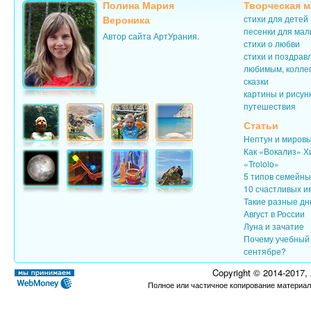
Полина Мария
Творческая м
Вероника
стихи для детей
песенки для ма
Автор сайта АртУрания.
стихи о любви
стихи и поздрав
любимым, колле
сказки
картины и рисун
путешествия
Статьи
Нептун и миров
Как «Вокализ» Х
«Trololo»
5 типов семейн
10 счастливых и
Такие разные дн
Август в России
Луна и зачатие
Почему учебный 
сентябре?
Copyright © 2014-2017,
Полное или частичное копирование материал