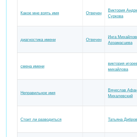
Виктория Андр
Какое мне взять имя
Отвечен
Суркова
Инга Михайлов
диагностика имени
Отвечен
Арзамасцева
виктория игоре
смена имени
михайлова
Вячеслав Афан
Неправильное имя
Михалевский
Стоит ли разводиться
Татьяна Дибро