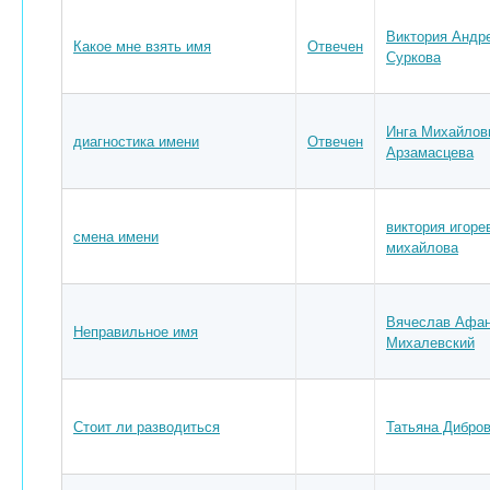
Виктория Андр
Какое мне взять имя
Отвечен
Суркова
Инга Михайлов
диагностика имени
Отвечен
Арзамасцева
виктория игоре
смена имени
михайлова
Вячеслав Афан
Неправильное имя
Михалевский
Стоит ли разводиться
Татьяна Дибро