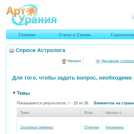
Арт
Урания
Умные гороскопы, творчество, путешествия
Главная
Стихи и Сказки
Гороскоп
Спроси Астролога
Начало
Недавние сообще
Для того, чтобы задать вопрос, необходимо
Темы
Показывается результатов: 1 - 25 из 26.
Элементов на стран
Тема
Флаг
Начато с
Здоровье ребенка
Отвечен
Анонимно