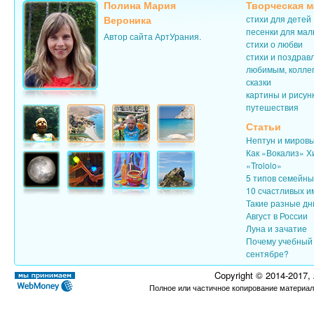
Полина Мария
Творческая м
Вероника
стихи для детей
песенки для ма
Автор сайта АртУрания.
стихи о любви
стихи и поздрав
любимым, колле
сказки
картины и рисун
путешествия
Статьи
Нептун и миров
Как «Вокализ» Х
«Trololo»
5 типов семейн
10 счастливых и
Такие разные дн
Август в России
Луна и зачатие
Почему учебный 
сентябре?
Copyright © 2014-2017,
Полное или частичное копирование материал