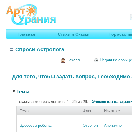
Арт
Урания
Умные гороскопы, творчество, путешествия
Главная
Стихи и Сказки
Гороскоп
Спроси Астролога
Начало
Недавние сообще
Для того, чтобы задать вопрос, необходимо
Темы
Показывается результатов: 1 - 25 из 26.
Элементов на стран
Тема
Флаг
Начато с
Здоровье ребенка
Отвечен
Анонимно