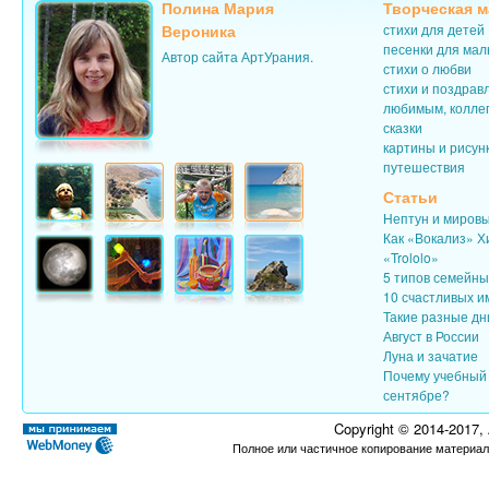
Полина Мария
Творческая м
Вероника
стихи для детей
песенки для ма
Автор сайта АртУрания.
стихи о любви
стихи и поздрав
любимым, колле
сказки
картины и рисун
путешествия
Статьи
Нептун и миров
Как «Вокализ» Х
«Trololo»
5 типов семейн
10 счастливых и
Такие разные дн
Август в России
Луна и зачатие
Почему учебный 
сентябре?
Copyright © 2014-2017,
Полное или частичное копирование материал