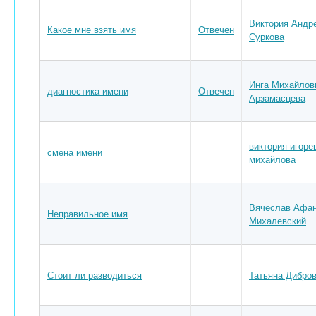
Виктория Андр
Какое мне взять имя
Отвечен
Суркова
Инга Михайлов
диагностика имени
Отвечен
Арзамасцева
виктория игоре
смена имени
михайлова
Вячеслав Афан
Неправильное имя
Михалевский
Стоит ли разводиться
Татьяна Дибро